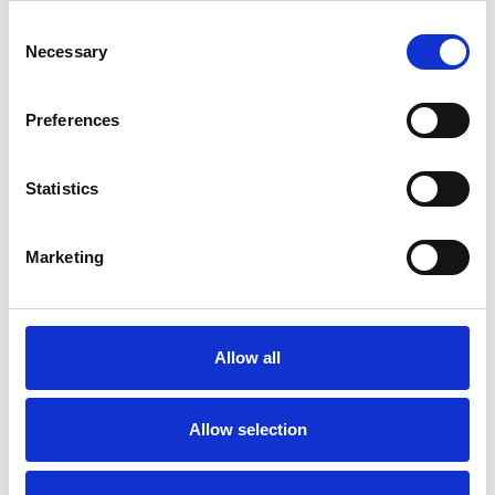
Consent
Necessary
Selection
Preferences
La crescita dell’economia ceca ha raggiunto il
due percento
Statistics
Camic e Soci
Marketing
Overview Economica
Repubblica Ceca
Allow all
Allow selection