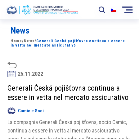
News
La Camera
Home
/
News
/
Generali Česká pojišťovna continua a essere
News
in vetta nel mercato assicurativo
Eventi
Sviluppo Mercato
25.11.2022
Soci
Generali Česká pojišťovna continua a
essere in vetta nel mercato assicurativo
Partner
Camic e Soci
Progetti
La compagnia Generali Česká pojišťovna, socio Camic,
Area riservata
continua a essere in vetta al mercato assicurativo
ceco. Lo indicano le statistiche dell’Associazione delle