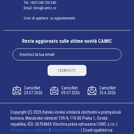
Tel:
+420 548 136 340
Email:
brno@camic.cz
Orari di apertura: su appuntamento
Resta aggiornato sulle ultime novità CAMIC
ISCRIVITI
CamicNet
CamicNet
CamicNet
23.07.2026
09.07.2026
25.6.2026
Copyright (C) 2025 Italsko-česká smíšená obchodní a průmyslová
komora, Mariánské náměstí 159/4, 110 00 Praha 1, Česká
republika, IČO: 26754665 Všechna práva vyhrazena | GWC s.r.o. |
Informace o soukromí
|
Právní informace
| Covid opatření na