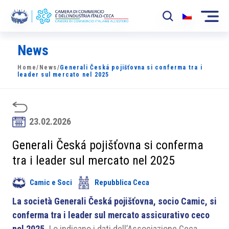
News
La Camera
Home
/
News
/
Generali Česká pojišťovna si conferma tra i
News
leader sul mercato nel 2025
Eventi
Sviluppo Mercato
23.02.2026
Soci
Generali Česká pojišťovna si conferma
tra i leader sul mercato nel 2025
Partner
Camic e Soci
Repubblica Ceca
Progetti
La società Generali Česká pojišťovna, socio Camic, si
Area riservata
conferma tra i leader sul mercato assicurativo ceco
nel 2025.
Lo indicano i dati dell’Associazione Ceca