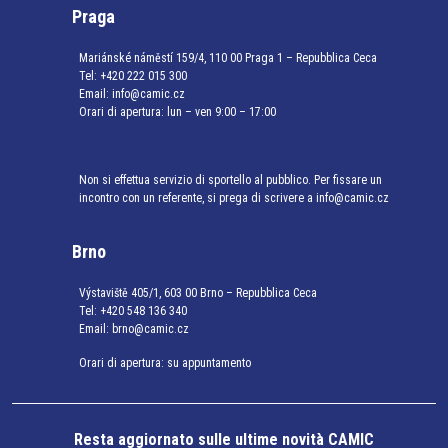
Praga
Mariánské náměstí 159/4, 110 00 Praga 1 – Repubblica Ceca
Tel:
+420 222 015 300
Email:
info@camic.cz
Orari di apertura: lun – ven 9:00 – 17:00
Non si effettua servizio di sportello al pubblico. Per fissare un
incontro con un referente, si prega di scrivere a info@camic.cz
Brno
Výstaviště 405/1, 603 00 Brno – Repubblica Ceca
Tel:
+420 548 136 340
Email:
brno@camic.cz
Orari di apertura: su appuntamento
Resta aggiornato sulle ultime novità CAMIC