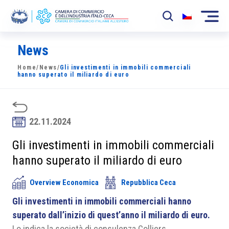
News
La Camera
Home
/
News
/
Gli investimenti in immobili commerciali
News
hanno superato il miliardo di euro
Eventi
Sviluppo Mercato
22.11.2024
Soci
Gli investimenti in immobili commerciali
hanno superato il miliardo di euro
Partner
Overview Economica
Repubblica Ceca
Progetti
Gli investimenti in immobili commerciali hanno
Area riservata
superato dall’inizio di quest’anno il miliardo di euro.
Lo indica la società di consulenza Colliers.