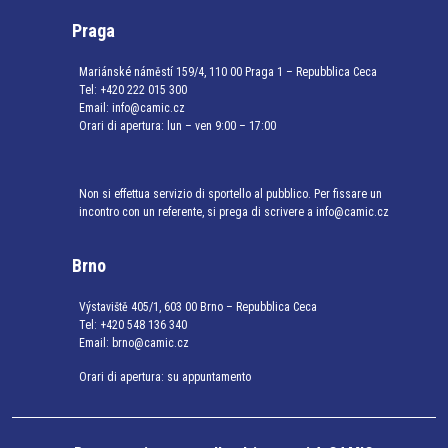
Praga
Mariánské náměstí 159/4, 110 00 Praga 1 – Repubblica Ceca
Tel:
+420 222 015 300
Email:
info@camic.cz
Orari di apertura: lun – ven 9:00 – 17:00
Non si effettua servizio di sportello al pubblico. Per fissare un
incontro con un referente, si prega di scrivere a info@camic.cz
Brno
Výstaviště 405/1, 603 00 Brno – Repubblica Ceca
Tel:
+420 548 136 340
Email:
brno@camic.cz
Orari di apertura: su appuntamento