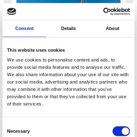
Consent
Details
About
This website uses cookies
7 Agosto 2026
We use cookies to personalise content and ads, to
Nel primo semestre è aumentata fortemente la
provide social media features and to analyse our traffic.
costruzione di nuove abitazioni
We also share information about your use of our site with
our social media, advertising and analytics partners who
Repubblica Ceca
may combine it with other information that you’ve
provided to them or that they’ve collected from your use
of their services.
Consent
Necessary
Selection