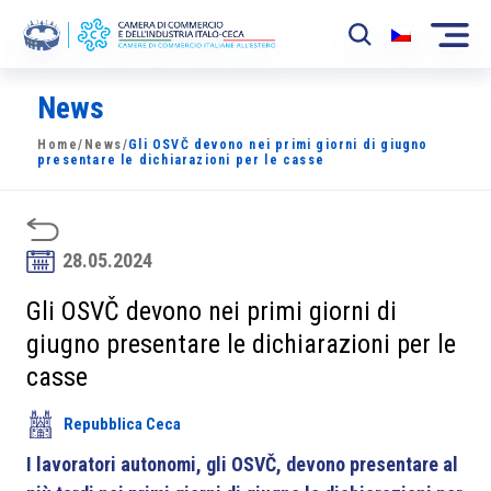
News
La Camera
Home
/
News
/
Gli OSVČ devono nei primi giorni di giugno
News
presentare le dichiarazioni per le casse
Eventi
Sviluppo Mercato
28.05.2024
Soci
Gli OSVČ devono nei primi giorni di
giugno presentare le dichiarazioni per le
Partner
casse
Progetti
Repubblica Ceca
Area riservata
I lavoratori autonomi, gli OSVČ, devono presentare al