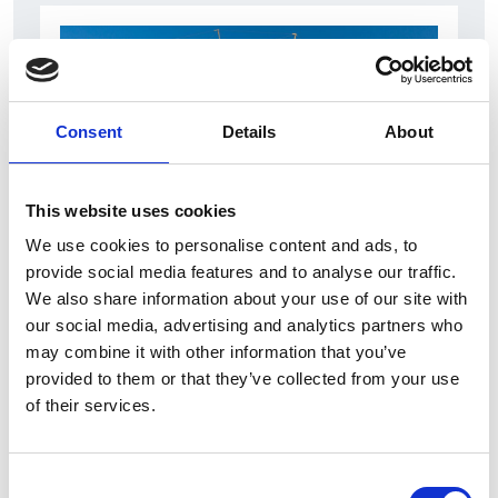
Consent
Details
About
This website uses cookies
We use cookies to personalise content and ads, to
7 Agosto 2026
provide social media features and to analyse our traffic.
Nel primo semestre è aumentata fortemente la
We also share information about your use of our site with
costruzione di nuove abitazioni
our social media, advertising and analytics partners who
may combine it with other information that you’ve
Repubblica Ceca
provided to them or that they’ve collected from your use
of their services.
Consent