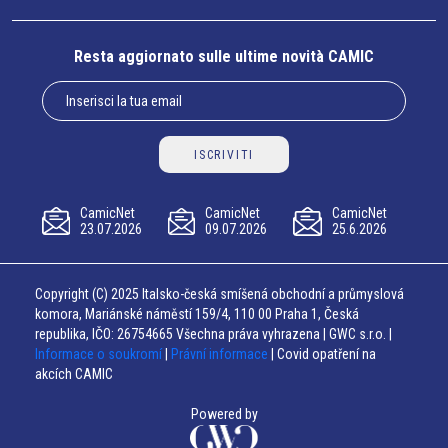
Resta aggiornato sulle ultime novità CAMIC
ISCRIVITI
CamicNet
CamicNet
CamicNet
23.07.2026
09.07.2026
25.6.2026
Copyright (C) 2025 Italsko-česká smíšená obchodní a průmyslová
komora, Mariánské náměstí 159/4, 110 00 Praha 1, Česká
republika, IČO: 26754665 Všechna práva vyhrazena | GWC s.r.o. |
Informace o soukromí
|
Právní informace
| Covid opatření na
akcích CAMIC
Powered by