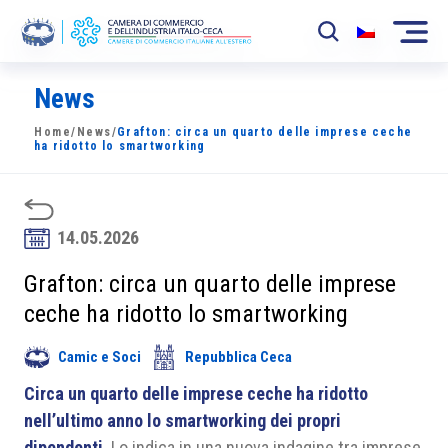
News
La Camera
Home
/
News
/
Grafton: circa un quarto delle imprese ceche
News
ha ridotto lo smartworking
Eventi
Sviluppo Mercato
14.05.2026
Soci
Grafton: circa un quarto delle imprese
ceche ha ridotto lo smartworking
Partner
Camic e Soci
Repubblica Ceca
Progetti
Circa un quarto delle imprese ceche ha ridotto
Area riservata
nell’ultimo anno lo smartworking dei propri
dipendenti
. Lo indica in una nuova indagine tra imprese