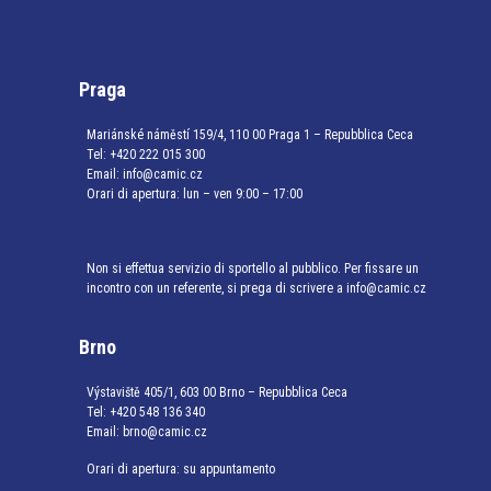
Praga
Mariánské náměstí 159/4, 110 00 Praga 1 – Repubblica Ceca
Tel:
+420 222 015 300
Email:
info@camic.cz
Orari di apertura: lun – ven 9:00 – 17:00
Non si effettua servizio di sportello al pubblico. Per fissare un
incontro con un referente, si prega di scrivere a info@camic.cz
Brno
Výstaviště 405/1, 603 00 Brno – Repubblica Ceca
Tel:
+420 548 136 340
Email:
brno@camic.cz
Orari di apertura: su appuntamento