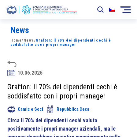
News
La Camera
Home
/
News
/
Grafton: il 70% dei dipendenti cechi è
News
soddisfatto con i propri manager
Eventi
Sviluppo Mercato
10.06.2026
Soci
Grafton: il 70% dei dipendenti cechi è
soddisfatto con i propri manager
Partner
Camic e Soci
Repubblica Ceca
Progetti
Circa il 70% dei dipendenti cechi valuta
Area riservata
positivamente i propri manager aziendali, ma le
imprese dovrebbero investire maggiormente nello