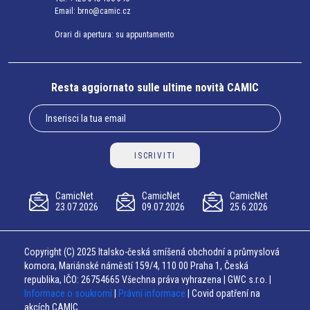
Email:
brno@camic.cz
Orari di apertura: su appuntamento
Resta aggiornato sulle ultime novità CAMIC
ISCRIVITI
CamicNet
CamicNet
CamicNet
23.07.2026
09.07.2026
25.6.2026
Copyright (C) 2025 Italsko-česká smíšená obchodní a průmyslová
komora, Mariánské náměstí 159/4, 110 00 Praha 1, Česká
republika, IČO: 26754665 Všechna práva vyhrazena | GWC s.r.o. |
Informace o soukromí
|
Právní informace
| Covid opatření na
akcích CAMIC