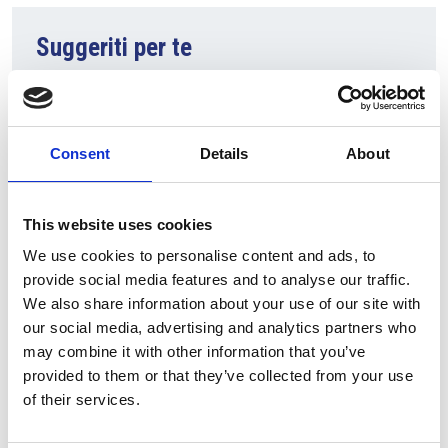
Suggeriti per te
Consent
Details
About
This website uses cookies
We use cookies to personalise content and ads, to
provide social media features and to analyse our traffic.
We also share information about your use of our site with
7 Agosto 2026
our social media, advertising and analytics partners who
Nel primo semestre è aumentata fortemente la
may combine it with other information that you’ve
costruzione di nuove abitazioni
provided to them or that they’ve collected from your use
Repubblica Ceca
of their services.