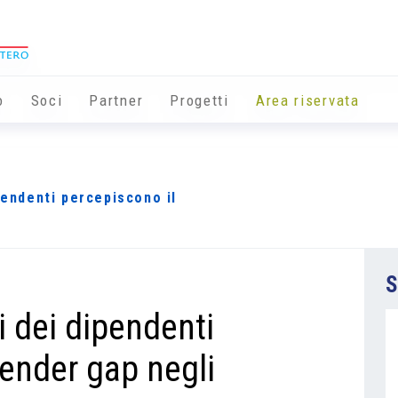
o
Soci
Partner
Progetti
Area riservata
pendenti percepiscono il
S
i dei dipendenti
gender gap negli