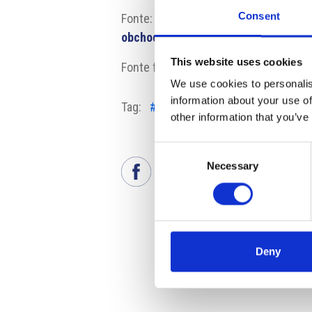
Consent
Fonte:
https://www.grafton.cz/cs/ne
obchodnich-pozicich-v-ucetnictvi
This website uses cookies
Fonte fotografia: Pixabay
We use cookies to personalis
information about your use of
Tag:
#differenze salariali
#donne
#
other information that you’ve
Consent
Necessary
Selection
Deny