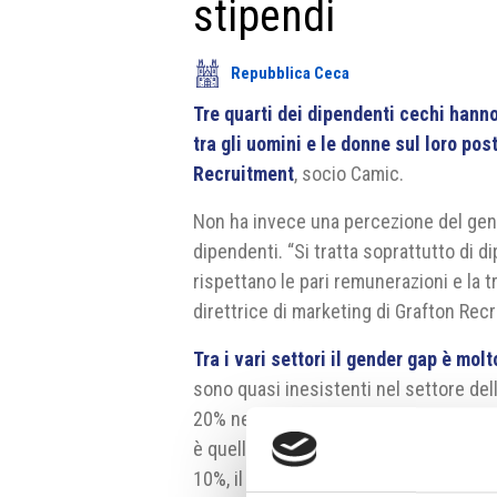
stipendi
Repubblica Ceca
Tre quarti dei dipendenti cechi hann
tra gli uomini e le donne sul loro pos
Recruitment
, socio Camic.
Non ha invece una percezione del gend
dipendenti. “Si tratta soprattutto di d
rispettano le pari remunerazioni e la 
direttrice di marketing di Grafton Re
Tra i vari settori il gender gap è mol
sono quasi inesistenti nel settore del
20% nelle posizioni di contabile e ra
è quella di Zlín con un gap di 19%, ment
10%, il dato più basso in Repubblica C