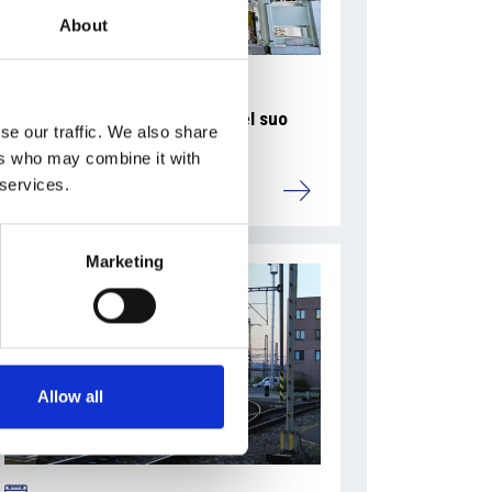
About
La Škoda avvia la produzione del suo
se our traffic. We also share
SUV Peaq
ers who may combine it with
 services.
Repubblica Ceca
Marketing
Allow all