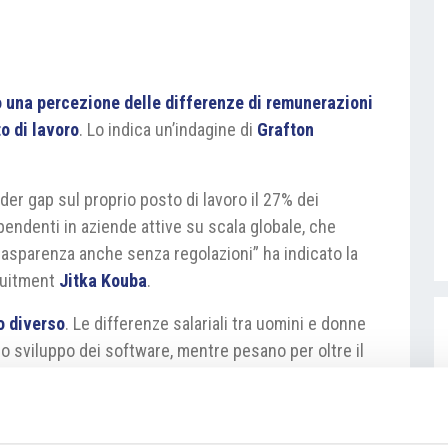
o una percezione delle differenze di remunerazioni
to di lavoro
. Lo indica un’indagine di
Grafton
er gap sul proprio posto di lavoro il 27% dei
ipendenti in aziende attive su scala globale, che
trasparenza anche senza regolazioni” ha indicato la
cruitment
Jitka Kouba
.
to diverso
. Le differenze salariali tra uomini e donne
lo sviluppo dei software, mentre pesano per oltre il
ppresentante commerciale. La regione più diseguale
re in quella di Karlovy Vary la differenza si riduce al
eca.