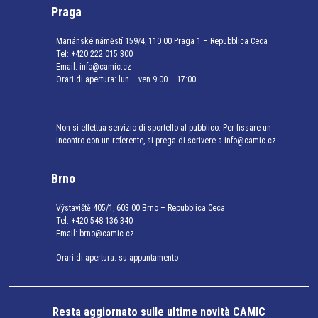
Praga
Mariánské náměstí 159/4, 110 00 Praga 1 – Repubblica Ceca
Tel:
+420 222 015 300
Email:
info@camic.cz
Orari di apertura: lun – ven 9:00 – 17:00
Non si effettua servizio di sportello al pubblico. Per fissare un
incontro con un referente, si prega di scrivere a info@camic.cz
Brno
Výstaviště 405/1, 603 00 Brno – Repubblica Ceca
Tel:
+420 548 136 340
Email:
brno@camic.cz
Orari di apertura: su appuntamento
Resta aggiornato sulle ultime novità CAMIC