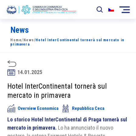
News
La Camera
Home
/
News
/
Hotel InterContinental tornerà sul mercato in
News
primavera
Eventi
Sviluppo Mercato
14.01.2025
Soci
Hotel InterContinental tornerà sul
mercato in primavera
Partner
Overview Economica
Repubblica Ceca
Progetti
Lo storico Hotel InterContinental di Praga tornerà sul
Area riservata
mercato in primavera.
Lo ha annunciato il nuovo
gestore, la catena Fairmont Hotels & Resorts.