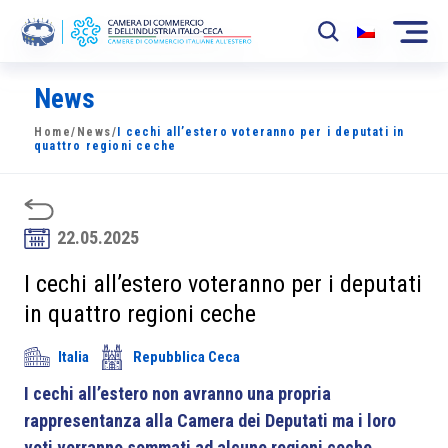
News
La Camera
Home
/
News
/
I cechi all’estero voteranno per i deputati in
News
quattro regioni ceche
Eventi
Sviluppo Mercato
22.05.2025
Soci
I cechi all’estero voteranno per i deputati
in quattro regioni ceche
Partner
Italia
Repubblica Ceca
Progetti
I cechi all’estero non avranno una propria
Area riservata
rappresentanza alla Camera dei Deputati ma i loro
voti verranno sommati ad alcune regioni ceche.