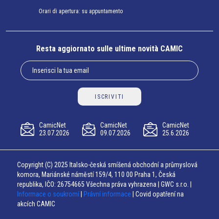
Orari di apertura: su appuntamento
Resta aggiornato sulle ultime novità CAMIC
ISCRIVITI
CamicNet
CamicNet
CamicNet
23.07.2026
09.07.2026
25.6.2026
Copyright (C) 2025 Italsko-česká smíšená obchodní a průmyslová
komora, Mariánské náměstí 159/4, 110 00 Praha 1, Česká
republika, IČO: 26754665 Všechna práva vyhrazena | GWC s.r.o. |
Informace o soukromí
|
Právní informace
| Covid opatření na
akcích CAMIC