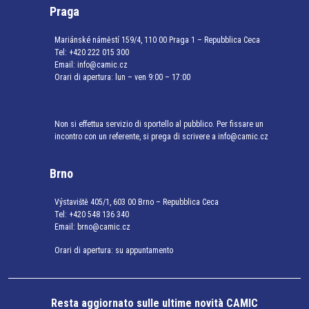
Praga
Mariánské náměstí 159/4, 110 00 Praga 1 – Repubblica Ceca
Tel:
+420 222 015 300
Email:
info@camic.cz
Orari di apertura: lun – ven 9:00 – 17:00
Non si effettua servizio di sportello al pubblico. Per fissare un
incontro con un referente, si prega di scrivere a info@camic.cz
Brno
Výstaviště 405/1, 603 00 Brno – Repubblica Ceca
Tel:
+420 548 136 340
Email:
brno@camic.cz
Orari di apertura: su appuntamento
Resta aggiornato sulle ultime novità CAMIC