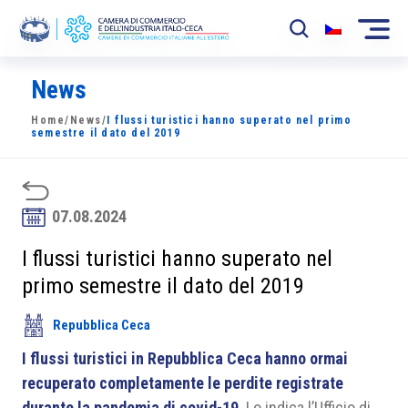
News
La Camera
Home
/
News
/
I flussi turistici hanno superato nel primo
News
semestre il dato del 2019
Eventi
Sviluppo Mercato
07.08.2024
Soci
I flussi turistici hanno superato nel
primo semestre il dato del 2019
Partner
Repubblica Ceca
Progetti
I flussi turistici in Repubblica Ceca hanno ormai
Area riservata
recuperato completamente le perdite registrate
durante la pandemia di covid-19
. Lo indica l’Ufficio di