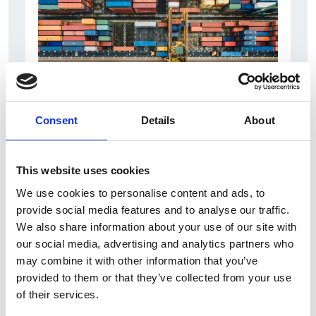
Consent
Details
About
6 Agosto 2026
L’interscambio Italia – Repubblica ha superato
This website uses cookies
nel primo semestre i dieci miliardi di euro
We use cookies to personalise content and ads, to
provide social media features and to analyse our traffic.
Interviste
We also share information about your use of our site with
Overview Economica
our social media, advertising and analytics partners who
may combine it with other information that you’ve
Repubblica Ceca
provided to them or that they’ve collected from your use
of their services.