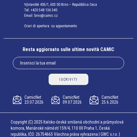
Výstaviště 405/1, 603 00 Brno – Repubblica Ceca
Tel:
+420 548 136 340
Email:
brno@camic.cz
Orari di apertura: su appuntamento
Resta aggiornato sulle ultime novità CAMIC
ISCRIVITI
CamicNet
CamicNet
CamicNet
23.07.2026
09.07.2026
25.6.2026
Copyright (C) 2025 Italsko-česká smíšená obchodní a průmyslová
komora, Mariánské náměstí 159/4, 110 00 Praha 1, Česká
republika, IČO: 26754665 Všechna práva vyhrazena | GWC s.r.o. |