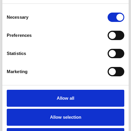
Consent
Necessary
Selection
Preferences
Statistics
Accelera la ripresa dell’industria nel corso del
Marketing
primo semestre
Overview Economica
Repubblica Ceca
Allow all
Allow selection