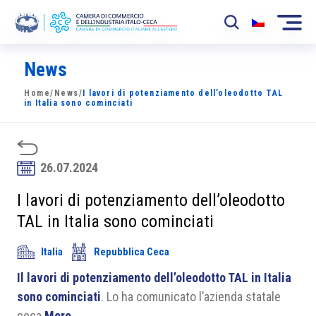
News
La Camera
Home
/
News
/
I lavori di potenziamento dell’oleodotto TAL
News
in Italia sono cominciati
Eventi
Sviluppo Mercato
26.07.2024
Soci
I lavori di potenziamento dell’oleodotto
TAL in Italia sono cominciati
Partner
Italia
Repubblica Ceca
Progetti
Il lavori di potenziamento dell’oleodotto TAL in Italia
Area riservata
sono cominciati
. Lo ha comunicato l’azienda statale
ceca
Mero
.