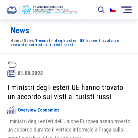
News
La Camera
Home
/
News
/
I ministri degli esteri UE hanno trovato un
News
accordo sui visti ai turisti russi
Eventi
Sviluppo Mercato
01.09.2022
Soci
I ministri degli esteri UE hanno trovato
un accordo sui visti ai turisti russi
Partner
Overview Economica
Progetti
I ministri degli esteri dell’Unione Europea hanno trovato
Area riservata
un accordo durante il vertice informale a Praga sulla
questione dei visti ai turisti russi.