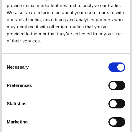
provide social media features and to analyse our traffic.
We also share information about your use of our site with
7 Agosto 2026
our social media, advertising and analytics partners who
La banca centrale non modifica i tassi ma
may combine it with other information that you’ve
rivede le stime di crescita
provided to them or that they’ve collected from your use
of their services.
Overview Economica
Repubblica Ceca
Consent
Necessary
Selection
Preferences
Statistics
Marketing