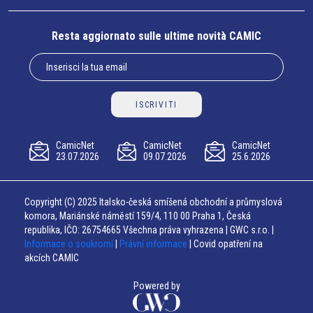
Resta aggiornato sulle ultime novità CAMIC
ISCRIVITI
CamicNet
CamicNet
CamicNet
23.07.2026
09.07.2026
25.6.2026
Copyright (C) 2025 Italsko-česká smíšená obchodní a průmyslová
komora, Mariánské náměstí 159/4, 110 00 Praha 1, Česká
republika, IČO: 26754665 Všechna práva vyhrazena | GWC s.r.o. |
Informace o soukromí
|
Právní informace
| Covid opatření na
akcích CAMIC
Powered by