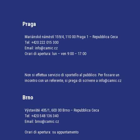
Praga
Mariánské náměstí 159/4, 110 00 Praga 1 – Repubblica Ceca
Tel:
+420 222 015 300
Email:
info@camic.cz
Orari di apertura: lun – ven 9:00 – 17:00
Non si effettua servizio di sportello al pubblico. Per fissare un
incontro con un referente, si prega di scrivere a info@camic.cz
Brno
Výstaviště 405/1, 603 00 Brno – Repubblica Ceca
Tel:
+420 548 136 340
Email:
brno@camic.cz
Orari di apertura: su appuntamento