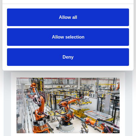
6 Agosto 2026
L’interscambio Italia – Repubblica ha superato
Allow all
nel primo semestre i dieci miliardi di euro
Interviste
Allow selection
Overview Economica
Deny
Repubblica Ceca