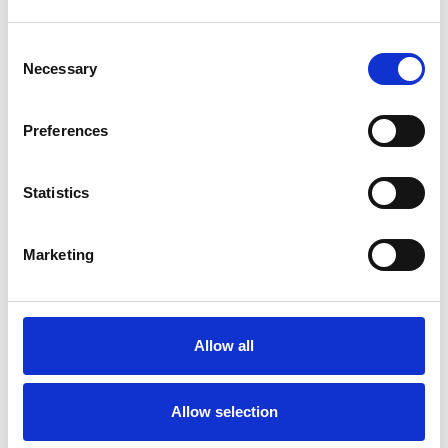
Consent
Necessary
Selection
Preferences
31 Luglio 2026
Statistics
L’industriale ceco Michal Strnad acquisisce il
14% di Pirelli
Marketing
Camic e Soci
Italia
Allow all
Allow selection