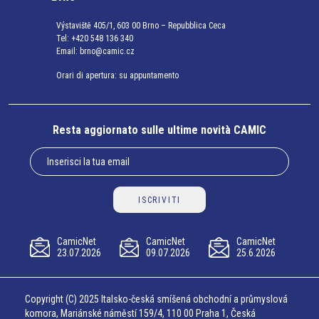
Výstaviště 405/1, 603 00 Brno – Repubblica Ceca
Tel:
+420 548 136 340
Email:
brno@camic.cz
Orari di apertura: su appuntamento
Resta aggiornato sulle ultime novità CAMIC
ISCRIVITI
CamicNet
CamicNet
CamicNet
23.07.2026
09.07.2026
25.6.2026
Copyright (C) 2025 Italsko-česká smíšená obchodní a průmyslová
komora, Mariánské náměstí 159/4, 110 00 Praha 1, Česká