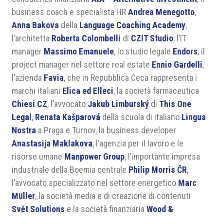
business coach e specialista HR
Andrea Menegotto
,
Anna Bakova
della
Language Coaching Academy
,
l’architetta
Roberta Colombelli
di
CZIT Studio
, l’IT
manager
Massimo Emanuele
, lo studio legale
Endors
, il
project manager nel settore real estate
Ennio Gardelli
,
l’azienda
Favia
, che in Repubblica Ceca rappresenta i
marchi italiani
Elica ed Elleci
, la società farmaceutica
Chiesi CZ
, l’avvocato
Jakub Limburský
di
This One
Legal
,
Renata Kašparová
della scuola di italiano
Lingua
Nostra
a Praga e Turnov, la business developer
Anastasija Maklakova
, l’agenzia per il lavoro e le
risorse umane
Manpower Group
, l’importante impresa
industriale della Boemia centrale
Philip Morris ČR
,
l’avvocato specializzato nel settore energetico
Marc
Müller
, la società media e di creazione di contenuti
Svět Solutions
e la società finanziaria
Wood &