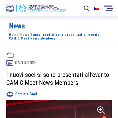
News
La Camera
Home
/
News
/
I nuovi soci si sono presentati all’evento
News
CAMIC Meet News Members
Eventi
Sviluppo Mercato
06.10.2025
Soci
I nuovi soci si sono presentati all’evento
CAMIC Meet News Members
Partner
Camic e Soci
Progetti
Area riservata