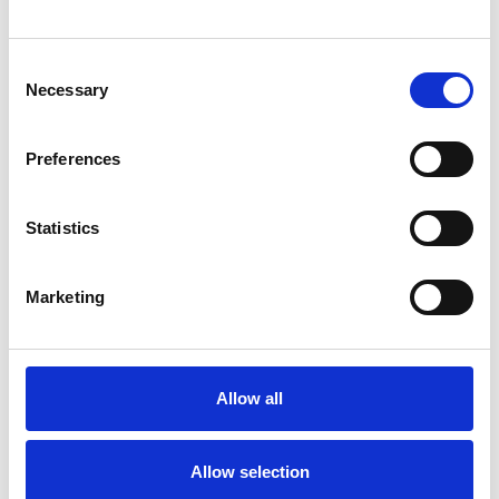
Consent
Necessary
Selection
Preferences
Statistics
31 Luglio 2026
L’industriale ceco Michal Strnad acquisisce il
Marketing
14% di Pirelli
Camic e Soci
Italia
Allow all
Allow selection