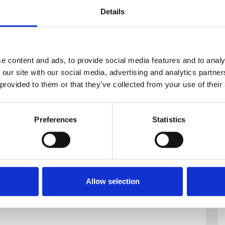
Details
lettere alcuni cambiamenti avvenuti nel settore
a
decentralizzazione delle fonti di produzione con
i
elettriche utilizzanti le fonti rinnovabili. Secondo il
no degli obiettivi principali del nuovo piano
e content and ads, to provide social media features and to analy
del risparmio energetico.
 our site with our social media, advertising and analytics partn
 provided to them or that they’ve collected from your use of their
zpravy/vitaskova-nove-tarify-elektriny-mohou-
Preferences
Statistics
Allow selection