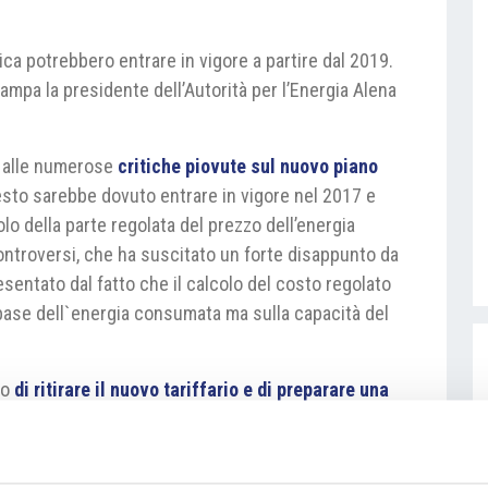
ttrica potrebbero entrare in vigore a partire dal 2019.
mpa la presidente dell’Autorità per l’Energia Alena
to alle numerose
critiche piovute sul nuovo piano
 testo sarebbe dovuto entrare in vigore nel 2017 e
o della parte regolata del prezzo dell’energia
ontroversi, che ha suscitato un forte disappunto da
esentato dal fatto che il calcolo del costo regolato
 base dell`energia consumata ma sulla capacità del
so
di ritirare il nuovo tariffario e di preparare una
 dovrebbe terminare a giugno, con lo scopo di creare
governo potrebbe allungare i tempi di
 in vigore al 2019.