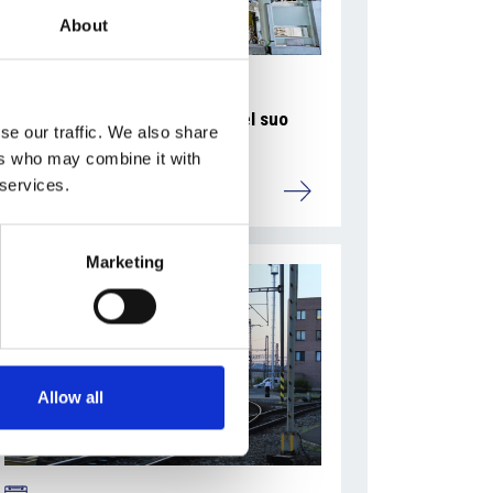
About
La Škoda avvia la produzione del suo
se our traffic. We also share
SUV Peaq
ers who may combine it with
 services.
Repubblica Ceca
Marketing
Allow all