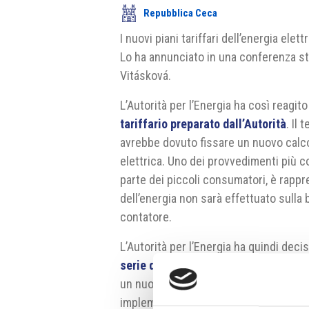
Repubblica Ceca
I nuovi piani tariffari dell’energia ele
Lo ha annunciato in una conferenza sta
Vitásková.
L’Autorità per l’Energia ha così reagi
tariffario preparato dall’Autorità
. Il
avrebbe dovuto fissare un nuovo calcol
elettrica. Uno dei provvedimenti più c
parte dei piccoli consumatori, è rappr
dell’energia non sarà effettuato sulla
contatore.
L’Autorità per l’Energia ha quindi deci
serie di consultazioni cittadine
, che
un nuovo piano. Secondo l’Autorità il 
implementazione posticipando l’entrata