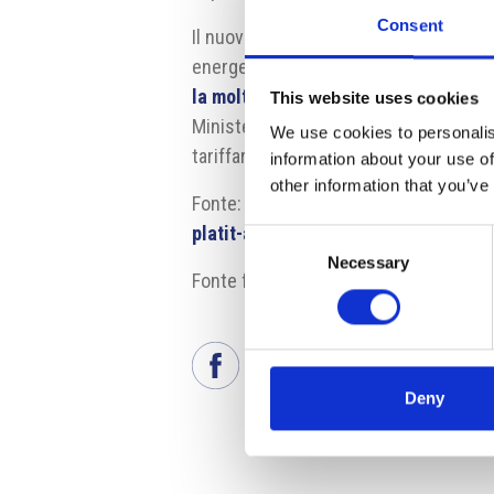
Consent
Il nuovo piano tariffario dovrebbe rif
energetico. Si tratta soprattutto dell
la moltiplicazione di piccole central
This website uses cookies
Ministero dell’Industria e Commercio u
We use cookies to personalis
tariffario dovrebbe essere l’aumento 
information about your use of
other information that you’ve
Fonte:
http://www.financninoviny.cz/
platit-az-od-roku-2019/1322098
Consent
Necessary
Selection
Fonte fotografia: Pixabay
Deny