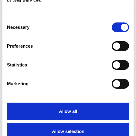
of their services.
Repubblica Ceca
Consent
Necessary
Selection
Preferences
Statistics
Marketing
Ano 2011 schiera un nuovo candidato sindaco
a Praga
Allow all
Repubblica Ceca
Allow selection