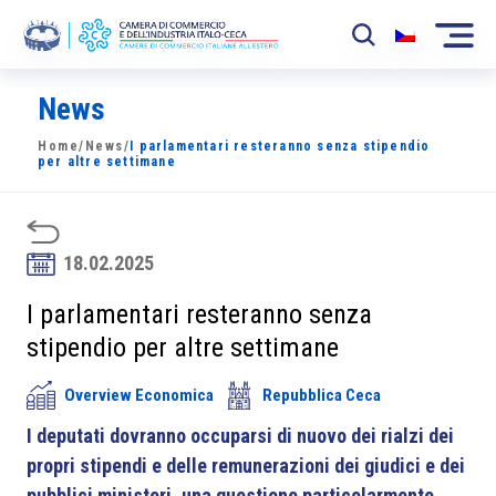
News
La Camera
Home
/
News
/
I parlamentari resteranno senza stipendio
News
per altre settimane
Eventi
Sviluppo Mercato
18.02.2025
Soci
I parlamentari resteranno senza
stipendio per altre settimane
Partner
Overview Economica
Repubblica Ceca
Progetti
I deputati dovranno occuparsi di nuovo dei rialzi dei
Area riservata
propri stipendi e delle remunerazioni dei giudici e dei
pubblici ministeri, una questione particolarmente