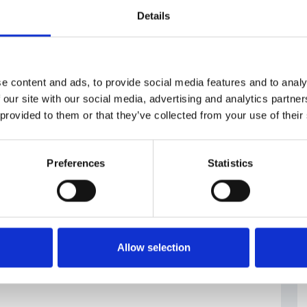
nuovi ministri serviranno a coordinare meglio agende
Details
ranno 11 posti, tra cui i dicasteri delle finanze,
sociali e giustizia. La coalizione tra i Pirati e i
 cui quello dell’interno, degli affari esteri, dello
a e commercio. I nomi dei singoli ministri non sono
e content and ads, to provide social media features and to analy
 our site with our social media, advertising and analytics partn
 provided to them or that they’ve collected from your use of their
io al nuovo governo dipenderà anche dal presidente
ova in terapia intensiva dell’ospedale militare di
ena uscirà dalla terapia intensiva. Dopo
Preferences
Statistics
nto si occuperà dello stato di salute e della
el capo dello Stato. I deputati e i senatori
i poteri presidenziali, qualora ritengano che Zeman
unzioni.
Allow selection