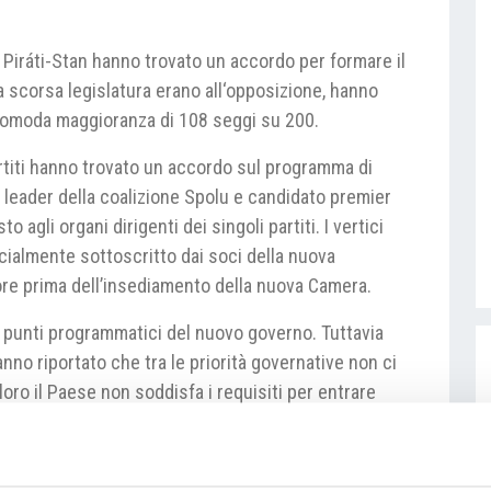
 e Piráti-Stan hanno trovato un accordo per formare il
la scorsa legislatura erano all‘opposizione, hanno
comoda maggioranza di 108 seggi su 200.
partiti hanno trovato un accordo sul programma di
 leader della coalizione Spolu e candidato premier
 agli organi dirigenti dei singoli partiti. I vertici
cialmente sottoscritto dai soci della nuova
re prima dell’insediamento della nuova Camera.
li punti programmatici del nuovo governo. Tuttavia
anno riportato che tra le priorità governative non ci
oro il Paese non soddisfa i requisiti per entrare
a vantaggiosa per la Repubblica Ceca.
n più dell’esecutivo uscente. Secondo Fiala tuttavia