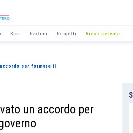
o
Soci
Partner
Progetti
Area riservata
 accordo per formare il
S
rovato un accordo per
 governo