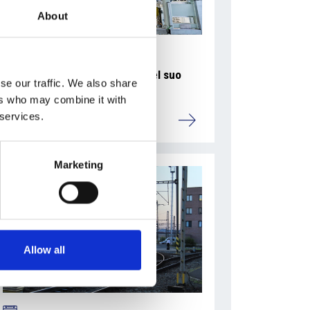
About
La Škoda avvia la produzione del suo
se our traffic. We also share
SUV Peaq
ers who may combine it with
 services.
Repubblica Ceca
Marketing
Allow all