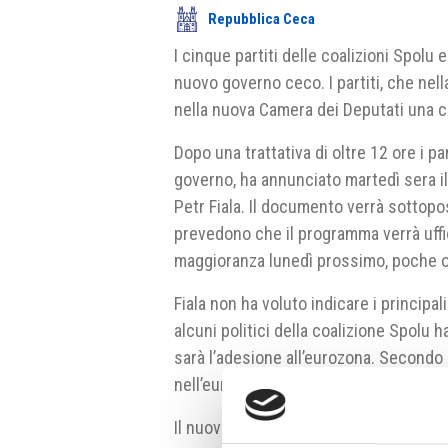
Repubblica Ceca
I cinque partiti delle coalizioni Spolu
nuovo governo ceco. I partiti, che nel
nella nuova Camera dei Deputati una 
Dopo una trattativa di oltre 12 ore i 
governo, ha annunciato martedì sera il
Petr Fiala. Il documento verrà sottoposto
prevedono che il programma verrà uffi
maggioranza lunedì prossimo, poche o
Fiala non ha voluto indicare i principa
alcuni politici della coalizione Spolu h
sarà l’adesione all’eurozona. Secondo l
nell’euro e l’adesione non sarebbe or
Il nuovo governo avrà 18 membri, tre i