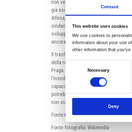
non verranno creati “nuovi uffici”. I 
Consent
già esistenti. Alla coalizione Spolu and
difesa, trasporti, sanità, lavoro e affari 
sindaci di STAN avrà sette ministeri, tra
This website uses cookies
sviluppo locale, istruzione e industri
We use cookies to personalis
ancora noti.
information about your use of
other information that you’ve
Il trasferimento dei poteri dal vecch
della repubblica Miloš Zeman, che si tr
Consent
Praga. Il presidente riceverà Fiala app
Necessary
Selection
l’insediamento della Camera il Parlame
capacità di esercitare i propri poteri d
potrebbero votare un trasferimento de
non sia in grado di esercitare le sue f
Deny
Fonte:
www.ceskenoviny.cz
Fonte fotografia: Wikimedia