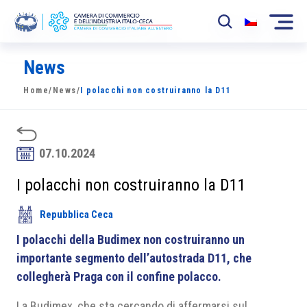
News
La Camera
Home
/
News
/
I polacchi non costruiranno la D11
News
Eventi
07.10.2024
Sviluppo Mercato
I polacchi non costruiranno la D11
Soci
Repubblica Ceca
Partner
I polacchi della Budimex non costruiranno un
Progetti
importante segmento dell’autostrada D11, che
collegherà Praga con il confine polacco.
Area riservata
La Budimex, che sta cercando di affermarsi sul