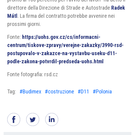
direttore della Direzione di Strade e Autostrade
Radek
Mátl
. La firma del contratto potrebbe avvenire nei
prossimi giorni.
Fonte:
https://uohs.gov.cz/cs/informacni-
centrum/tiskove-zpravy/verejne-zakazky/3990-rsd-
postupovalo-v-zakazce-na-vystavbu-useku-d11-
podle-zakona-potvrdil-predseda-uohs.html
Fonte fotografia: rsd.cz
Tag:
#Budimex
#costruzione
#D11
#Polonia