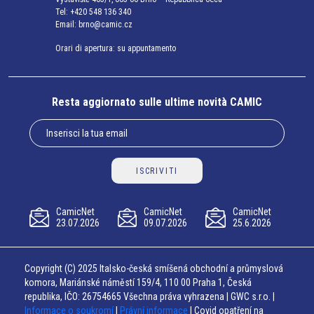
Tel:
+420 548 136 340
Email:
brno@camic.cz
Orari di apertura: su appuntamento
Resta aggiornato sulle ultime novità CAMIC
ISCRIVITI
CamicNet
CamicNet
CamicNet
23.07.2026
09.07.2026
25.6.2026
Copyright (C) 2025 Italsko-česká smíšená obchodní a průmyslová
komora, Mariánské náměstí 159/4, 110 00 Praha 1, Česká
republika, IČO: 26754665 Všechna práva vyhrazena | GWC s.r.o. |
Informace o soukromí
|
Právní informace
| Covid opatření na