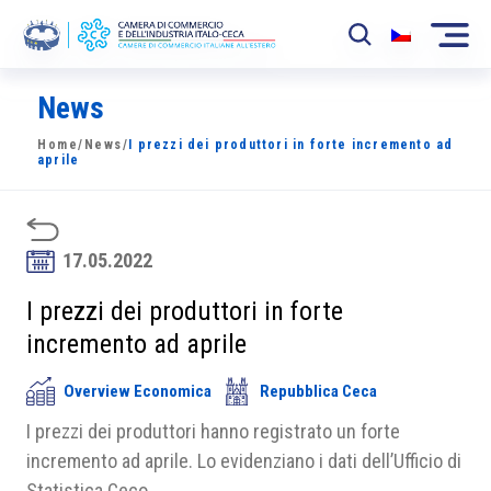
News
La Camera
Home
/
News
/
I prezzi dei produttori in forte incremento ad
News
aprile
Eventi
Sviluppo Mercato
17.05.2022
Soci
I prezzi dei produttori in forte
incremento ad aprile
Partner
Overview Economica
Repubblica Ceca
Progetti
I prezzi dei produttori hanno registrato un forte
Area riservata
incremento ad aprile. Lo evidenziano i dati dell’Ufficio di
Statistica Ceco.