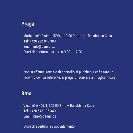
Praga
Mariánské náměstí 159/4, 110 00 Praga 1 – Repubblica Ceca
Tel:
+420 222 015 300
Email:
info@camic.cz
Orari di apertura: lun – ven 9:00 – 17:00
Non si effettua servizio di sportello al pubblico. Per fissare un
incontro con un referente, si prega di scrivere a info@camic.cz
Brno
Výstaviště 405/1, 603 00 Brno – Repubblica Ceca
Tel:
+420 548 136 340
Email:
brno@camic.cz
Orari di apertura: su appuntamento