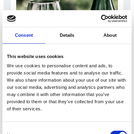
Consent
Details
About
This website uses cookies
10 Agosto 2026
We use cookies to personalise content and ads, to
Il vino italiano rimane leader sul mercato ceco
provide social media features and to analyse our traffic.
Italia
We also share information about your use of our site with
our social media, advertising and analytics partners who
Repubblica Ceca
may combine it with other information that you’ve
provided to them or that they’ve collected from your use
of their services.
Consent