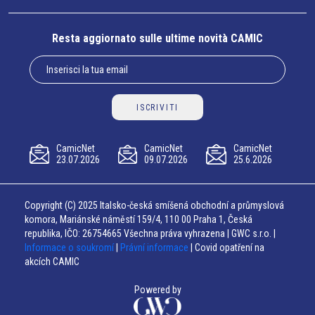
Resta aggiornato sulle ultime novità CAMIC
ISCRIVITI
CamicNet
CamicNet
CamicNet
23.07.2026
09.07.2026
25.6.2026
Copyright (C) 2025 Italsko-česká smíšená obchodní a průmyslová
komora, Mariánské náměstí 159/4, 110 00 Praha 1, Česká
republika, IČO: 26754665 Všechna práva vyhrazena | GWC s.r.o. |
Informace o soukromí
|
Právní informace
| Covid opatření na
akcích CAMIC
Powered by