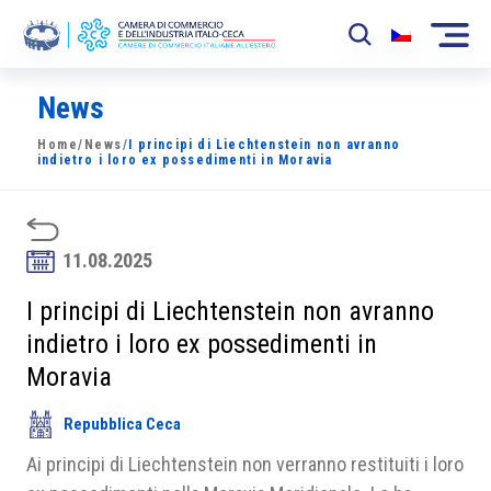
News
La Camera
Home
/
News
/
I principi di Liechtenstein non avranno
News
indietro i loro ex possedimenti in Moravia
Eventi
Sviluppo Mercato
11.08.2025
Soci
I principi di Liechtenstein non avranno
indietro i loro ex possedimenti in
Partner
Moravia
Progetti
Repubblica Ceca
Area riservata
Ai principi di Liechtenstein non verranno restituiti i loro