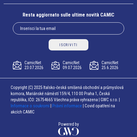
Resta aggiornato sulle ultime novità CAMIC
ISCRIVITI
CamicNet
CamicNet
CamicNet
23.07.2026
09.07.2026
25.6.2026
Copyright (C) 2025 Italsko-česká smíšená obchodní a průmyslová
komora, Mariánské náměstí 159/4, 110 00 Praha 1, Česká
republika, IČO: 26754665 Všechna práva vyhrazena | GWC s.r.o. |
Informace o soukromí
|
Právní informace
| Covid opatření na
akcích CAMIC
Powered by