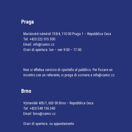
Praga
Mariánské náměstí 159/4, 110 00 Praga 1 – Repubblica Ceca
Tel:
+420 222 015 300
Email:
info@camic.cz
Orari di apertura: lun – ven 9:00 – 17:00
Non si effettua servizio di sportello al pubblico. Per fissare un
incontro con un referente, si prega di scrivere a info@camic.cz
Brno
Výstaviště 405/1, 603 00 Brno – Repubblica Ceca
Tel:
+420 548 136 340
Email:
brno@camic.cz
Orari di apertura: su appuntamento