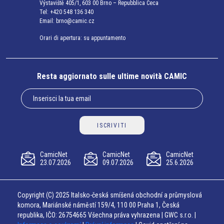
Výstaviště 405/1, 603 00 Brno – Repubblica Ceca
Tel:
+420 548 136 340
Email:
brno@camic.cz
Orari di apertura: su appuntamento
Resta aggiornato sulle ultime novità CAMIC
ISCRIVITI
CamicNet
CamicNet
CamicNet
23.07.2026
09.07.2026
25.6.2026
Copyright (C) 2025 Italsko-česká smíšená obchodní a průmyslová
komora, Mariánské náměstí 159/4, 110 00 Praha 1, Česká
republika, IČO: 26754665 Všechna práva vyhrazena | GWC s.r.o. |