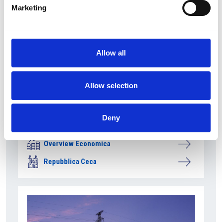
Marketing
Allow all
Allow selection
Accelera la ripresa dell’industria nel corso del
Deny
primo semestre
Overview Economica
Repubblica Ceca