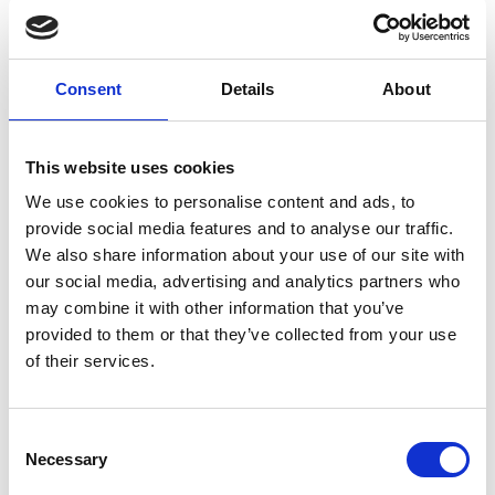
Consent
Details
About
This website uses cookies
7 Agosto 2026
We use cookies to personalise content and ads, to
Nel primo semestre è aumentata fortemente la
provide social media features and to analyse our traffic.
costruzione di nuove abitazioni
We also share information about your use of our site with
Repubblica Ceca
our social media, advertising and analytics partners who
may combine it with other information that you’ve
provided to them or that they’ve collected from your use
of their services.
Consent
Necessary
Selection