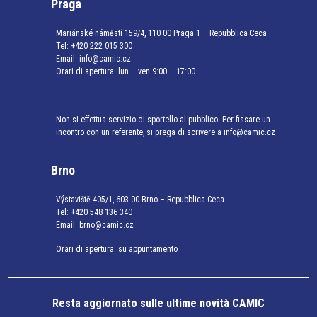
Praga
Mariánské náměstí 159/4, 110 00 Praga 1 – Repubblica Ceca
Tel:
+420 222 015 300
Email:
info@camic.cz
Orari di apertura: lun – ven 9:00 – 17:00
Non si effettua servizio di sportello al pubblico. Per fissare un
incontro con un referente, si prega di scrivere a info@camic.cz
Brno
Výstaviště 405/1, 603 00 Brno – Repubblica Ceca
Tel:
+420 548 136 340
Email:
brno@camic.cz
Orari di apertura: su appuntamento
Resta aggiornato sulle ultime novità CAMIC