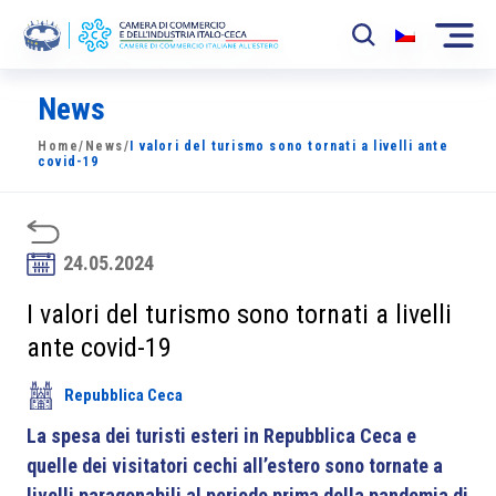
News
La Camera
Home
/
News
/
I valori del turismo sono tornati a livelli ante
News
covid-19
Eventi
Sviluppo Mercato
24.05.2024
Soci
I valori del turismo sono tornati a livelli
ante covid-19
Partner
Repubblica Ceca
Progetti
La spesa dei turisti esteri in Repubblica Ceca e
Area riservata
quelle dei visitatori cechi all’estero sono tornate a
livelli paragonabili al periodo prima della pandemia di