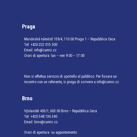
Praga
Mariánské náměstí 159/4, 110 00 Praga 1 – Repubblica Ceca
Tel:
+420 222 015 300
Email:
info@camic.cz
Orari di apertura: lun – ven 9:00 – 17:00
Non si effettua servizio di sportello al pubblico. Per fissare un
incontro con un referente, si prega di scrivere a info@camic.cz
Brno
Výstaviště 405/1, 603 00 Brno – Repubblica Ceca
Tel:
+420 548 136 340
Email:
brno@camic.cz
Orari di apertura: su appuntamento