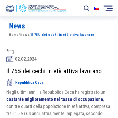
News
La Camera
Home
/
News
/
Il 75% dei cechi in età attiva lavorano
News
Eventi
02.02.2024
Sviluppo Mercato
Il 75% dei cechi in età attiva lavorano
Soci
Repubblica Ceca
Partner
Negli ultimi anni, la Repubblica Ceca ha registrato un
Progetti
costante miglioramento nel tasso di occupazione
,
con tre quarti della popolazione in età attiva, compresa
Area riservata
tra i 15 e i 64 anni, attualmente impiegata, secondo i