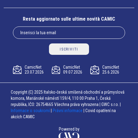
Resta aggiornato sulle ultime novità CAMIC
ISCRIVITI
CamicNet
CamicNet
CamicNet
23.07.2026
09.07.2026
25.6.2026
Copyright (C) 2025 Italsko-česká smíšená obchodní a průmyslová
komora, Mariánské náměstí 159/4, 110 00 Praha 1, Česká
republika, IČO: 26754665 Všechna práva vyhrazena | GWC s.r.o. |
Informace o soukromí
|
Právní informace
| Covid opatření na
akcích CAMIC
Powered by