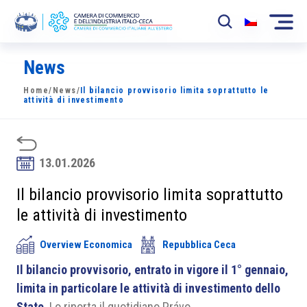
News
La Camera
Home
/
News
/
Il bilancio provvisorio limita soprattutto le
News
attività di investimento
Eventi
Sviluppo Mercato
13.01.2026
Soci
Il bilancio provvisorio limita soprattutto
le attività di investimento
Partner
Overview Economica
Repubblica Ceca
Progetti
Il bilancio provvisorio, entrato in vigore il 1° gennaio,
Area riservata
limita in particolare le attività di investimento dello
Stato
. Lo riporta il quotidiano Právo.