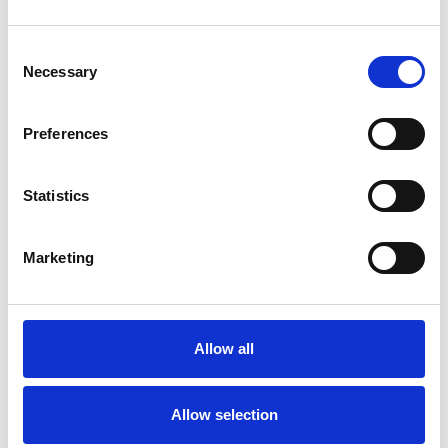
Consent
Necessary
Selection
Preferences
Statistics
Marketing
Accelera la ripresa dell’industria nel corso del
primo semestre
Overview Economica
Allow all
Repubblica Ceca
Allow selection