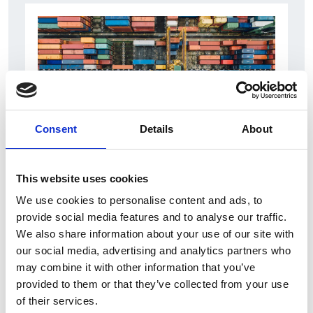
Consent
Details
About
6 Agosto 2026
This website uses cookies
L’interscambio Italia – Repubblica ha superato
We use cookies to personalise content and ads, to
nel primo semestre i dieci miliardi di euro
provide social media features and to analyse our traffic.
Interviste
We also share information about your use of our site with
our social media, advertising and analytics partners who
Overview Economica
may combine it with other information that you’ve
Repubblica Ceca
provided to them or that they’ve collected from your use
of their services.