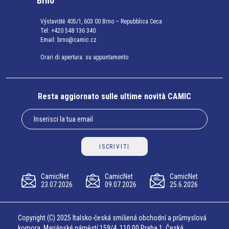
Brno
Výstaviště 405/1, 603 00 Brno – Repubblica Ceca
Tel:
+420 548 136 340
Email:
brno@camic.cz
Orari di apertura: su appuntamento
Resta aggiornato sulle ultime novità CAMIC
ISCRIVITI
CamicNet
CamicNet
CamicNet
23.07.2026
09.07.2026
25.6.2026
Copyright (C) 2025 Italsko-česká smíšená obchodní a průmyslová
komora, Mariánské náměstí 159/4, 110 00 Praha 1, Česká