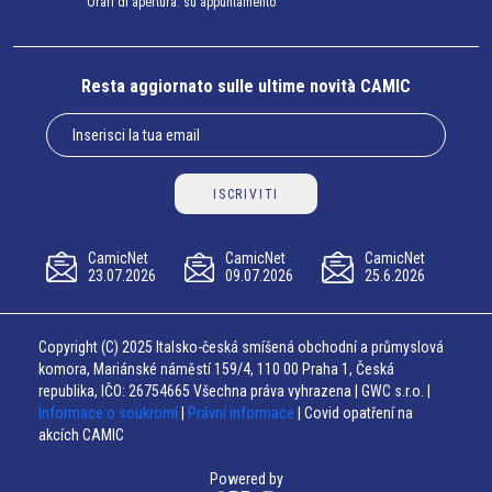
Orari di apertura: su appuntamento
Resta aggiornato sulle ultime novità CAMIC
ISCRIVITI
CamicNet
CamicNet
CamicNet
23.07.2026
09.07.2026
25.6.2026
Copyright (C) 2025 Italsko-česká smíšená obchodní a průmyslová
komora, Mariánské náměstí 159/4, 110 00 Praha 1, Česká
republika, IČO: 26754665 Všechna práva vyhrazena | GWC s.r.o. |
Informace o soukromí
|
Právní informace
| Covid opatření na
akcích CAMIC
Powered by