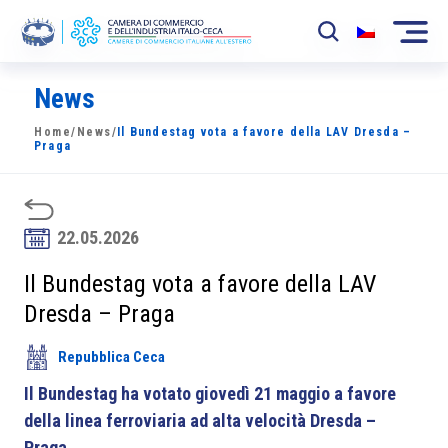
News
La Camera
Home
/
News
/
Il Bundestag vota a favore della LAV Dresda –
News
Praga
Eventi
Sviluppo Mercato
22.05.2026
Soci
Il Bundestag vota a favore della LAV
Dresda – Praga
Partner
Repubblica Ceca
Progetti
Il Bundestag ha votato giovedì 21 maggio a favore
Area riservata
della linea ferroviaria ad alta velocità Dresda –
Praga.