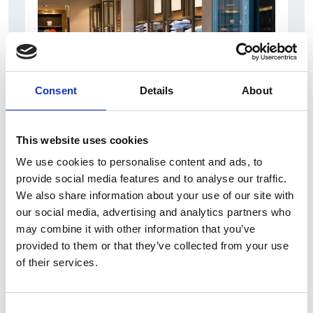
Consent
Details
About
5 Agosto 2026
This website uses cookies
Il commercio retail continua con una crescita
We use cookies to personalise content and ads, to
dinamica
provide social media features and to analyse our traffic.
We also share information about your use of our site with
Overview Economica
our social media, advertising and analytics partners who
Repubblica Ceca
may combine it with other information that you’ve
provided to them or that they’ve collected from your use
of their services.
Consent