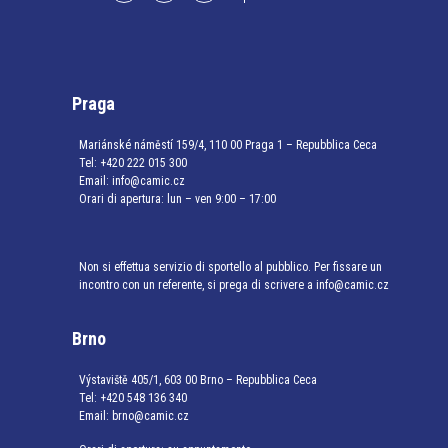
Praga
Mariánské náměstí 159/4, 110 00 Praga 1 – Repubblica Ceca
Tel:
+420 222 015 300
Email:
info@camic.cz
Orari di apertura: lun – ven 9:00 – 17:00
Non si effettua servizio di sportello al pubblico. Per fissare un
incontro con un referente, si prega di scrivere a info@camic.cz
Brno
Výstaviště 405/1, 603 00 Brno – Repubblica Ceca
Tel:
+420 548 136 340
Email:
brno@camic.cz