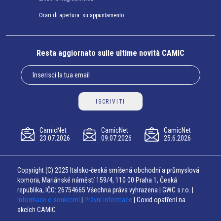
Orari di apertura: su appuntamento
Resta aggiornato sulle ultime novità CAMIC
ISCRIVITI
CamicNet
CamicNet
CamicNet
23.07.2026
09.07.2026
25.6.2026
Copyright (C) 2025 Italsko-česká smíšená obchodní a průmyslová
komora, Mariánské náměstí 159/4, 110 00 Praha 1, Česká
republika, IČO: 26754665 Všechna práva vyhrazena | GWC s.r.o. |
Informace o soukromí
|
Právní informace
| Covid opatření na
akcích CAMIC