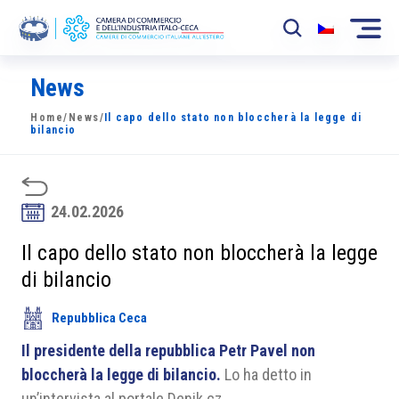
News
La Camera
Home
/
News
/
Il capo dello stato non bloccherà la legge di
News
bilancio
Eventi
Sviluppo Mercato
24.02.2026
Soci
Il capo dello stato non bloccherà la legge
di bilancio
Partner
Repubblica Ceca
Progetti
Il presidente della repubblica Petr Pavel non
Area riservata
bloccherà la legge di bilancio.
Lo ha detto in
un’intervista al portale Denik.cz.