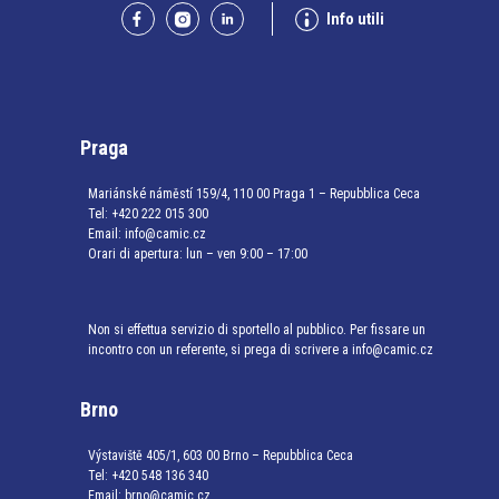
Info utili
Praga
Mariánské náměstí 159/4, 110 00 Praga 1 – Repubblica Ceca
Tel:
+420 222 015 300
Email:
info@camic.cz
Orari di apertura: lun – ven 9:00 – 17:00
Non si effettua servizio di sportello al pubblico. Per fissare un
incontro con un referente, si prega di scrivere a info@camic.cz
Brno
Výstaviště 405/1, 603 00 Brno – Repubblica Ceca
Tel:
+420 548 136 340
Email:
brno@camic.cz