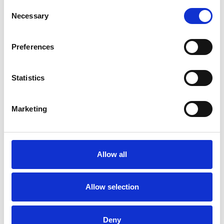
Consent
Necessary
Selection
Preferences
Statistics
Accelera la ripresa dell’industria nel corso del
primo semestre
Marketing
Overview Economica
Repubblica Ceca
Allow all
Allow selection
Deny