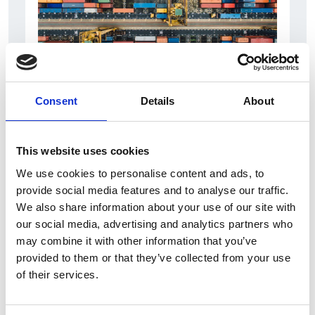
Consent
Details
About
6 Agosto 2026
L’interscambio Italia – Repubblica ha superato
nel primo semestre i dieci miliardi di euro
This website uses cookies
We use cookies to personalise content and ads, to
Interviste
provide social media features and to analyse our traffic.
Overview Economica
We also share information about your use of our site with
our social media, advertising and analytics partners who
Repubblica Ceca
may combine it with other information that you’ve
provided to them or that they’ve collected from your use
of their services.