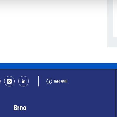
Info utili
Brno