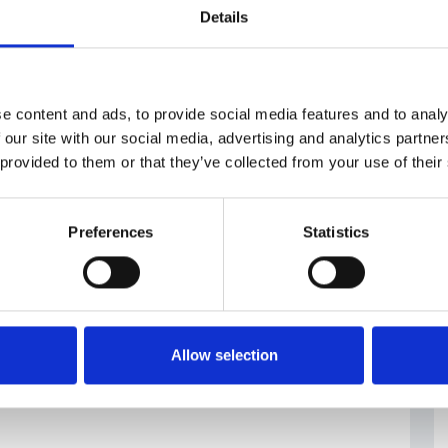
Details
k/praha-zada-snemovnu-o-zakon-ktery-umozni-
ytovani-v-centru-mesta-HcRq9
e content and ads, to provide social media features and to analy
 our site with our social media, advertising and analytics partn
e
#Limiti affitti
#Regolamentazione Praga
 provided to them or that they’ve collected from your use of their
Preferences
Statistics
Allow selection