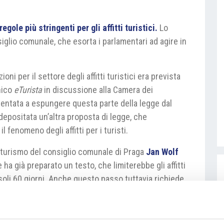
gole più stringenti per gli affitti turistici.
Lo
glio comunale, che esorta i parlamentari ad agire in
oni per il settore degli affitti turistici era prevista
onico
eTurista
in discussione alla Camera dei
ientata a espungere questa parte della legge dal
depositata un’altra proposta di legge, che
l fenomeno degli affitti per i turisti.
l turismo del consiglio comunale di Praga
Jan Wolf
a già preparato un testo, che limiterebbe gli affitti
i soli 60 giorni. Anche questo passo tuttavia richiede
lamento.