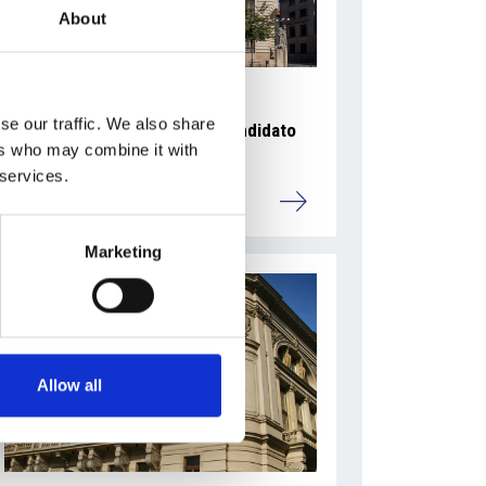
About
se our traffic. We also share
Ano 2011 schiera un nuovo candidato
ers who may combine it with
sindaco a Praga
 services.
Repubblica Ceca
Marketing
Allow all