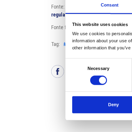
Consent
Fonte:
https://www.hrot24.cz/clane
regulaci-airbnb-a-kratkodobeho-ub
This website uses cookies
Fonte fotografia: praha.eu
We use cookies to personalis
information about your use of
Tag:
#affitti turistici
#eTurista legg
other information that you’ve
Consent
Necessary
Selection
Deny