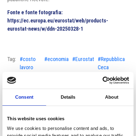
Fonte e fonte fotografia:
https://ec.europa.eu/eurostat/web/products-
eurostat-news/w/ddn-20250328-1
Tag:
#costo
#economia
#Eurostat
#Repubblica
lavoro
Ceca
Consent
Details
About
Suggeriti per te
This website uses cookies
We use cookies to personalise content and ads, to
provide social media features and to analyse our traffic.