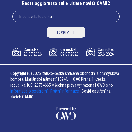
Resta aggiornato sulle ultime novità CAMIC
ISCRIVITI
CamicNet
CamicNet
CamicNet
23.07.2026
09.07.2026
25.6.2026
Copyright (C) 2025 Italsko-česká smíšená obchodní a průmyslová
komora, Mariánské náměstí 159/4, 110 00 Praha 1, Česká
republika, IČO: 26754665 Všechna práva vyhrazena | GWC s.r.o. |
Informace o soukromí
|
Právní informace
| Covid opatření na
akcích CAMIC
Powered by