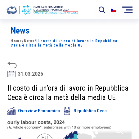
News
La Camera
Home
/
News
/
Il costo di un’ora di lavoro in Repubblica
News
Ceca è circa la metà della media UE
Eventi
Sviluppo Mercato
31.03.2025
Soci
Il costo di un’ora di lavoro in Repubblica
Ceca è circa la metà della media UE
Partner
Overview Economica
Repubblica Ceca
Progetti
Area riservata