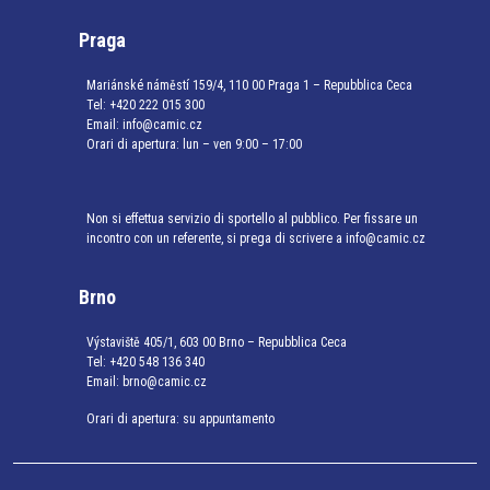
Praga
Mariánské náměstí 159/4, 110 00 Praga 1 – Repubblica Ceca
Tel:
+420 222 015 300
Email:
info@camic.cz
Orari di apertura: lun – ven 9:00 – 17:00
Non si effettua servizio di sportello al pubblico. Per fissare un
incontro con un referente, si prega di scrivere a info@camic.cz
Brno
Výstaviště 405/1, 603 00 Brno – Repubblica Ceca
Tel:
+420 548 136 340
Email:
brno@camic.cz
Orari di apertura: su appuntamento