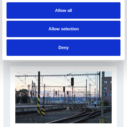
Allow all
Allow selection
La Škoda avvia la produzione del suo SUV Peaq
Deny
Repubblica Ceca