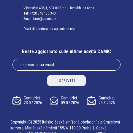
Výstaviště 405/1, 603 00 Brno – Repubblica Ceca
Tel:
+420 548 136 340
Email:
brno@camic.cz
Orari di apertura: su appuntamento
Resta aggiornato sulle ultime novità CAMIC
ISCRIVITI
CamicNet
CamicNet
CamicNet
23.07.2026
09.07.2026
25.6.2026
Copyright (C) 2025 Italsko-česká smíšená obchodní a průmyslová
komora, Mariánské náměstí 159/4, 110 00 Praha 1, Česká