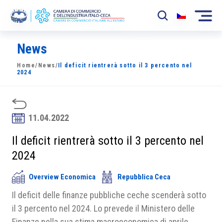
News
La Camera
Home
/
News
/
Il deficit rientrerà sotto il 3 percento nel
News
2024
Eventi
Sviluppo Mercato
11.04.2022
Soci
Il deficit rientrerà sotto il 3 percento nel
2024
Partner
Overview Economica
Repubblica Ceca
Progetti
Il deficit delle finanze pubbliche ceche scenderà sotto
Area riservata
il 3 percento nel 2024. Lo prevede il Ministero delle
Finanze nella sua stima macroeconomica di aprile.