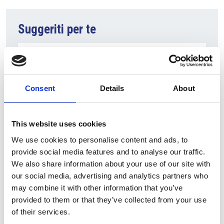
Suggeriti per te
Consent
Details
About
This website uses cookies
We use cookies to personalise content and ads, to
provide social media features and to analyse our traffic.
10 Agosto 2026
We also share information about your use of our site with
Il vino italiano rimane leader sul mercato ceco
our social media, advertising and analytics partners who
may combine it with other information that you’ve
Italia
provided to them or that they’ve collected from your use
Repubblica Ceca
of their services.