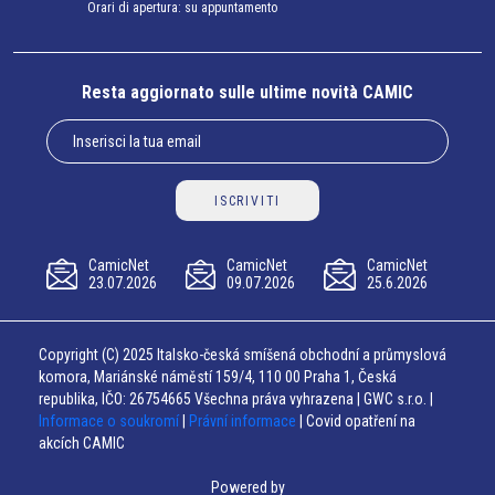
Orari di apertura: su appuntamento
Resta aggiornato sulle ultime novità CAMIC
ISCRIVITI
CamicNet
CamicNet
CamicNet
23.07.2026
09.07.2026
25.6.2026
Copyright (C) 2025 Italsko-česká smíšená obchodní a průmyslová
komora, Mariánské náměstí 159/4, 110 00 Praha 1, Česká
republika, IČO: 26754665 Všechna práva vyhrazena | GWC s.r.o. |
Informace o soukromí
|
Právní informace
| Covid opatření na
akcích CAMIC
Powered by