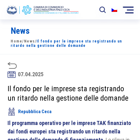
News
La Camera
Home
/
News
/
Il fondo per le imprese sta registrando un
News
ritardo nella gestione delle domande
Eventi
Sviluppo Mercato
07.04.2025
Soci
Il fondo per le imprese sta registrando
un ritardo nella gestione delle domande
Partner
Repubblica Ceca
Progetti
Il programma operativo per le imprese TAK finanziato
Area riservata
dai fondi europei sta registrando un ritardo nella
gestione delle domande di finanziamento
. Lo rileva in