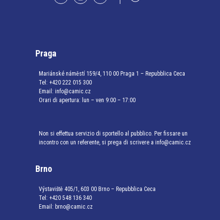
Praga
Mariánské náměstí 159/4, 110 00 Praga 1 – Repubblica Ceca
Tel:
+420 222 015 300
Email:
info@camic.cz
Orari di apertura: lun – ven 9:00 – 17:00
Non si effettua servizio di sportello al pubblico. Per fissare un
incontro con un referente, si prega di scrivere a info@camic.cz
Brno
Výstaviště 405/1, 603 00 Brno – Repubblica Ceca
Tel:
+420 548 136 340
Email:
brno@camic.cz