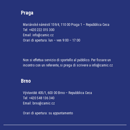
Praga
Mariánské náměstí 159/4, 110 00 Praga 1 – Repubblica Ceca
Tel:
+420 222 015 300
Email:
info@camic.cz
Orari di apertura: lun – ven 9:00 – 17:00
Non si effettua servizio di sportello al pubblico. Per fissare un
incontro con un referente, si prega di scrivere a info@camic.cz
Brno
Výstaviště 405/1, 603 00 Brno – Repubblica Ceca
Tel:
+420 548 136 340
Email:
brno@camic.cz
Orari di apertura: su appuntamento