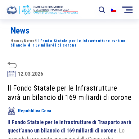
News
La Camera
Home
/
News
/
Il Fondo Statale per le Infrastrutture avrà un
News
bilancio di 169 miliardi di corone
Eventi
Sviluppo Mercato
12.03.2026
Soci
Il Fondo Statale per le Infrastrutture
avrà un bilancio di 169 miliardi di corone
Partner
Repubblica Ceca
Progetti
Il Fondo Statale per le Infrastrutture di Trasporto avrà
Area riservata
quest’anno un bilancio di 169 miliardi di corone.
Lo
prevede la proposta approvata dalla Camera dei