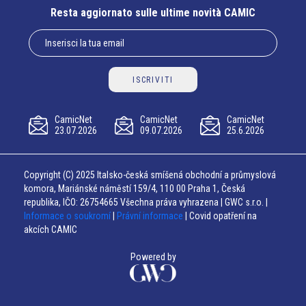
Resta aggiornato sulle ultime novità CAMIC
ISCRIVITI
CamicNet
CamicNet
CamicNet
23.07.2026
09.07.2026
25.6.2026
Copyright (C) 2025 Italsko-česká smíšená obchodní a průmyslová
komora, Mariánské náměstí 159/4, 110 00 Praha 1, Česká
republika, IČO: 26754665 Všechna práva vyhrazena | GWC s.r.o. |
Informace o soukromí
|
Právní informace
| Covid opatření na
akcích CAMIC
Powered by