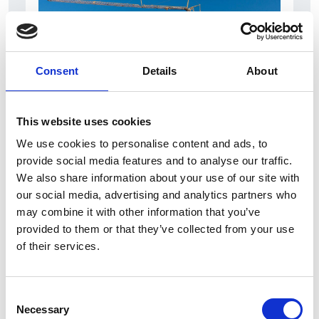
Consent
Details
About
This website uses cookies
7 Agosto 2026
We use cookies to personalise content and ads, to
Nel primo semestre è aumentata fortemente la
provide social media features and to analyse our traffic.
costruzione di nuove abitazioni
We also share information about your use of our site with
our social media, advertising and analytics partners who
Repubblica Ceca
may combine it with other information that you’ve
provided to them or that they’ve collected from your use
of their services.
Consent
Necessary
Selection