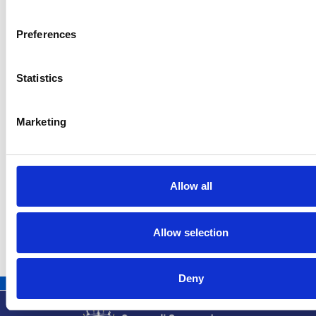
Preferences
Statistics
Marketing
La banche ceche superano senza problemi gli
stress test della ČNB
Repubblica Ceca
Allow all
Allow selection
Deny