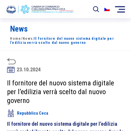
News
La Camera
Home
/
News
/
Il fornitore del nuovo sistema digitale per
News
l’edilizia verrà scelto dal nuovo governo
Eventi
Sviluppo Mercato
23.10.2024
Soci
Il fornitore del nuovo sistema digitale
per l’edilizia verrà scelto dal nuovo
Partner
governo
Progetti
Repubblica Ceca
Area riservata
Il fornitore del nuovo sistema digitale per l’edilizia