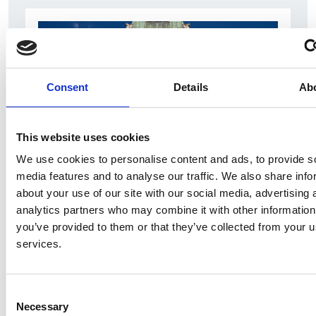
Consent
Details
Ab
This website uses cookies
We use cookies to personalise content and ads, to provide s
media features and to analyse our traffic. We also share info
Ano 2011 schiera un nuovo candidato sindaco
about your use of our site with our social media, advertising 
a Praga
analytics partners who may combine it with other information
you’ve provided to them or that they’ve collected from your us
Repubblica Ceca
services.
Consent
Necessary
Selection