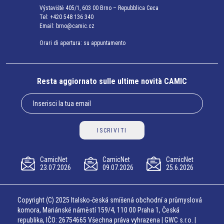
Výstaviště 405/1, 603 00 Brno – Repubblica Ceca
Tel:
+420 548 136 340
Email:
brno@camic.cz
Orari di apertura: su appuntamento
Resta aggiornato sulle ultime novità CAMIC
ISCRIVITI
CamicNet
CamicNet
CamicNet
23.07.2026
09.07.2026
25.6.2026
Copyright (C) 2025 Italsko-česká smíšená obchodní a průmyslová
komora, Mariánské náměstí 159/4, 110 00 Praha 1, Česká
republika, IČO: 26754665 Všechna práva vyhrazena | GWC s.r.o. |