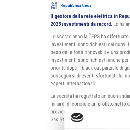
Repubblica Ceca
Il gestore della rete elettrica in Re
2025 investimenti da record.
Lo ha an
Lo scorso anno la ČEPS ha effettuato i
investimenti sono richiesti dai nuovi 
peso delle fonti rinnovabili e una prod
investimenti sono richiesti anche per a
priorità dopo il black out parziale di 
susseguirsi di eventi sfortunati, ha no
esperti internazionali.
La società ha registrato un buon andam
miliardi di corone e un profitto netto 
proviene anche dal settore del gas con
Gas Storage attiva nel settore di stoc