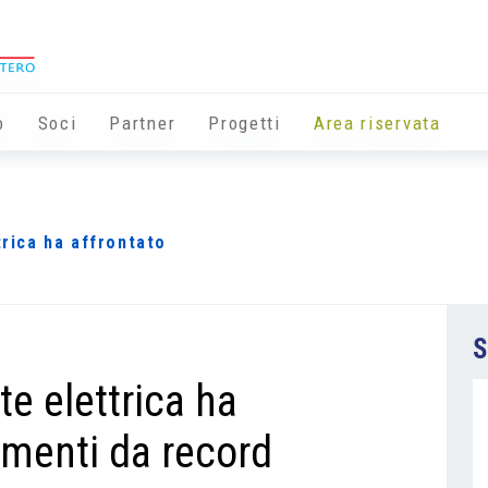
o
Soci
Partner
Progetti
Area riservata
trica ha affrontato
S
ete elettrica ha
imenti da record