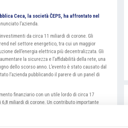
pubblica Ceca, la società ČEPS, ha affrontato nel
nunciato l’azienda.
nvestimenti da circa 11 miliardi di corone. Gli
trend nel settore energetico, tra cui un maggior
uzione dell’energia elettrica più decentralizzata. Gli
umentare la sicurezza e l’affidabilità della rete, una
giugno dello scorso anno. L’evento è stato causato dal
tato l’azienda pubblicando il parere di un panel di
ento finanziario con un utile lordo di circa 17
di 6,8 miliardi di corone. Un contributo importante
 le controllate Net4Gas, che gestisce i gasdotti, e
caggio di gas.