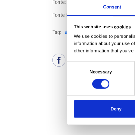
Fonte:
www.ceps.cz
Consent
Fonte fotografia:
www.ceps.cz
This website uses cookies
Tag:
#ČEPS
#investimenti
#rete tr
We use cookies to personalis
information about your use of
other information that you’ve
Consent
Necessary
Selection
Deny