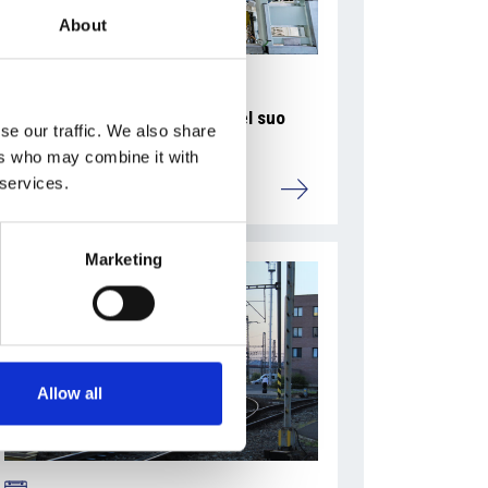
About
La Škoda avvia la produzione del suo
se our traffic. We also share
SUV Peaq
ers who may combine it with
 services.
Repubblica Ceca
Marketing
Allow all