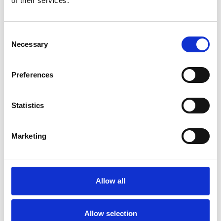
of their services.
Repubblica Ceca
Consent
Necessary
Selection
Preferences
Statistics
Marketing
I flussi turistici rimangono stabili nel primo
semestre
Allow all
Repubblica Ceca
Allow selection