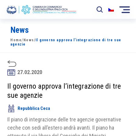
News
La Camera
Home
/
News
/
Il governo approva l’integrazione di tre sue
News
agenzie
Eventi
Sviluppo Mercato
27.02.2020
Soci
Il governo approva l’integrazione di tre
sue agenzie
Partner
Repubblica Ceca
Progetti
Il piano di integrazione delle tre agenzie governative
Area riservata
ceche con sedi all’estero andrà avanti. Il piano ha
ottenuto il via libera del Consiglio dei Ministri.