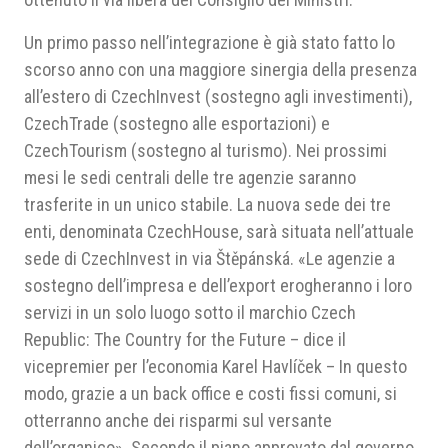
Un primo passo nell’integrazione è già stato fatto lo
scorso anno con una maggiore sinergia della presenza
all’estero di CzechInvest (sostegno agli investimenti),
CzechTrade (sostegno alle esportazioni) e
CzechTourism (sostegno al turismo). Nei prossimi
mesi le sedi centrali delle tre agenzie saranno
trasferite in un unico stabile. La nuova sede dei tre
enti, denominata CzechHouse, sarà situata nell’attuale
sede di CzechInvest in via Štěpánská. «Le agenzie a
sostegno dell’impresa e dell’export erogheranno i loro
servizi in un solo luogo sotto il marchio Czech
Republic: The Country for the Future – dice il
vicepremier per l’economia Karel Havlíček – In questo
modo, grazie a un back office e costi fissi comuni, si
otterranno anche dei risparmi sul versante
dell’organico». Secondo il piano approvato dal governo,