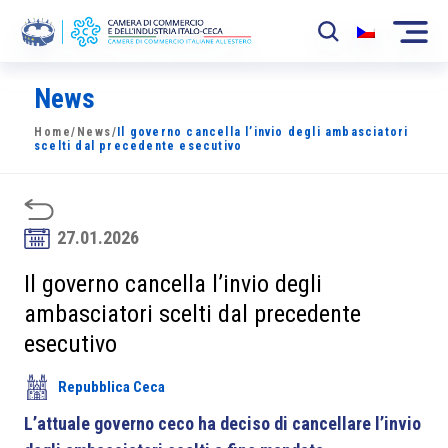
News
La Camera
Home
/
News
/
Il governo cancella l’invio degli ambasciatori
News
scelti dal precedente esecutivo
Eventi
Sviluppo Mercato
27.01.2026
Soci
Il governo cancella l’invio degli
ambasciatori scelti dal precedente
Partner
esecutivo
Progetti
Repubblica Ceca
Area riservata
L’attuale governo ceco ha deciso di cancellare l’invio