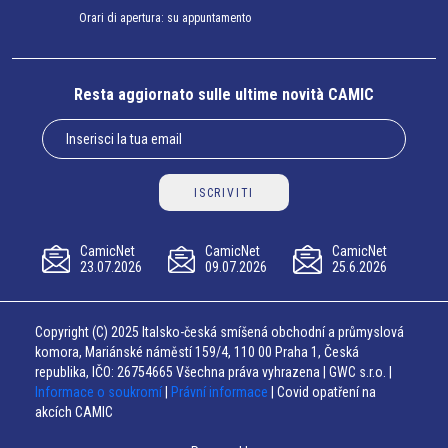
Orari di apertura: su appuntamento
Resta aggiornato sulle ultime novità CAMIC
ISCRIVITI
CamicNet
CamicNet
CamicNet
23.07.2026
09.07.2026
25.6.2026
Copyright (C) 2025 Italsko-česká smíšená obchodní a průmyslová
komora, Mariánské náměstí 159/4, 110 00 Praha 1, Česká
republika, IČO: 26754665 Všechna práva vyhrazena | GWC s.r.o. |
Informace o soukromí
|
Právní informace
| Covid opatření na
akcích CAMIC