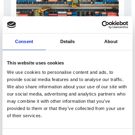
Consent
Details
About
6 Agosto 2026
L’interscambio Italia – Repubblica ha superato
nel primo semestre i dieci miliardi di euro
This website uses cookies
Interviste
We use cookies to personalise content and ads, to
provide social media features and to analyse our traffic.
Overview Economica
We also share information about your use of our site with
Repubblica Ceca
our social media, advertising and analytics partners who
may combine it with other information that you’ve
provided to them or that they’ve collected from your use
of their services.