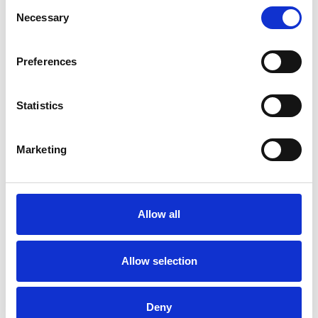
Consent
Necessary
Selection
Preferences
Statistics
Accelera la ripresa dell’industria nel corso del
primo semestre
Marketing
Overview Economica
Repubblica Ceca
Allow all
Allow selection
Deny