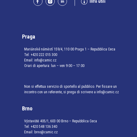
Info utili
Praga
Mariánské náměstí 159/4, 110 00 Praga 1 – Repubblica Ceca
Tel:
+420 222 015 300
Email:
info@camic.cz
Orari di apertura: lun – ven 9:00 – 17:00
Non si effettua servizio di sportello al pubblico. Per fissare un
incontro con un referente, si prega di scrivere a info@camic.cz
Brno
Výstaviště 405/1, 603 00 Brno – Repubblica Ceca
Tel:
+420 548 136 340
Email:
brno@camic.cz