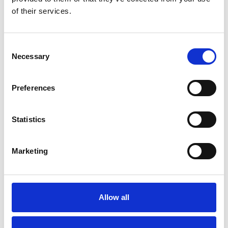
of their services.
Repubblica Ceca
Consent
Necessary
Selection
Preferences
Statistics
Marketing
Accelera la ripresa dell’industria nel corso del
primo semestre
Allow all
Overview Economica
Repubblica Ceca