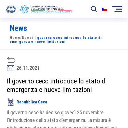
News
La Camera
Home
/
News
/
Il governo ceco introduce lo stato di
News
emergenza e nuove limitazioni
Eventi
Sviluppo Mercato
26.11.2021
Soci
Il governo ceco introduce lo stato di
emergenza e nuove limitazioni
Partner
Repubblica Ceca
Progetti
Il governo ceco ha deciso giovedì 25 novembre
Area riservata
l’introduzione dello stato d’emergenza. La misura è
stata approvata per poter introdurre nuove limitazioni.