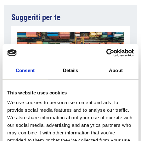
Suggeriti per te
Consent
Details
About
This website uses cookies
6 Agosto 2026
We use cookies to personalise content and ads, to
L’interscambio Italia – Repubblica ha superato
provide social media features and to analyse our traffic.
nel primo semestre i dieci miliardi di euro
We also share information about your use of our site with
our social media, advertising and analytics partners who
Interviste
may combine it with other information that you’ve
Overview Economica
provided to them or that they’ve collected from your use