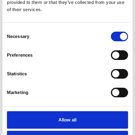
provided to them or that they’ve collected from your use
Overview Economica
of their services.
Repubblica Ceca
Consent
Necessary
Selection
Preferences
Statistics
Marketing
Accelera la ripresa dell’industria nel corso del
primo semestre
Allow all
Overview Economica