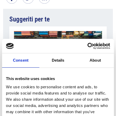
Suggeriti per te
Consent
Details
About
This website uses cookies
6 Agosto 2026
We use cookies to personalise content and ads, to
provide social media features and to analyse our traffic.
L’interscambio Italia – Repubblica ha superato
We also share information about your use of our site with
nel primo semestre i dieci miliardi di euro
our social media, advertising and analytics partners who
Interviste
may combine it with other information that you’ve