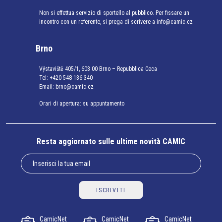
Non si effettua servizio di sportello al pubblico. Per fissare un
incontro con un referente, si prega di scrivere a info@camic.cz
Brno
Výstaviště 405/1, 603 00 Brno – Repubblica Ceca
Tel:
+420 548 136 340
Email:
brno@camic.cz
Orari di apertura: su appuntamento
Resta aggiornato sulle ultime novità CAMIC
ISCRIVITI
CamicNet
CamicNet
CamicNet