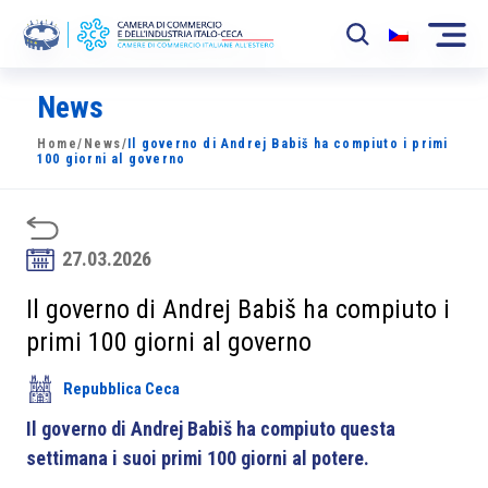
News
La Camera
Home
/
News
/
Il governo di Andrej Babiš ha compiuto i primi
News
100 giorni al governo
Eventi
Sviluppo Mercato
27.03.2026
Soci
Il governo di Andrej Babiš ha compiuto i
primi 100 giorni al governo
Partner
Repubblica Ceca
Progetti
Il governo di Andrej Babiš ha compiuto questa
Area riservata
settimana i suoi primi 100 giorni al potere.