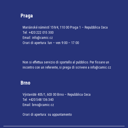
Praga
Mariánské náměstí 159/4, 110 00 Praga 1 – Repubblica Ceca
Tel:
+420 222 015 300
Email:
info@camic.cz
Orari di apertura: lun – ven 9:00 – 17:00
Non si effettua servizio di sportello al pubblico. Per fissare un
incontro con un referente, si prega di scrivere a info@camic.cz
Brno
Výstaviště 405/1, 603 00 Brno – Repubblica Ceca
Tel:
+420 548 136 340
Email:
brno@camic.cz
Orari di apertura: su appuntamento