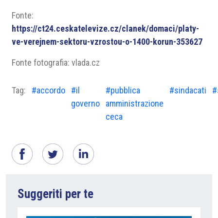
Fonte:
https://ct24.ceskatelevize.cz/clanek/domaci/platy-
ve-verejnem-sektoru-vzrostou-o-1400-korun-353627
Fonte fotografia: vlada.cz
Tag:
#accordo
#il
#pubblica
#sindacati
#
governo
amministrazione
ceca
Suggeriti per te