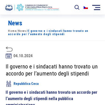
News
La Camera
Home
/
News
/
Il governo e i sindacati hanno trovato un
News
accordo per l’aumento degli stipendi
Eventi
Sviluppo Mercato
04.10.2024
Soci
Il governo e i sindacati hanno trovato un
accordo per l’aumento degli stipendi
Partner
Repubblica Ceca
Progetti
Il governo e i sindacati hanno trovato un accordo per
Area riservata
l’aumento degli stipendi nella pubblica
amministrazione
.