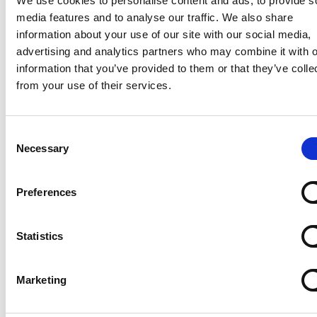
We use cookies to personalise content and ads, to provide s
media features and to analyse our traffic. We also share
information about your use of our site with our social media,
advertising and analytics partners who may combine it with o
information that you’ve provided to them or that they’ve colle
from your use of their services.
La Škoda avvia la produzione del suo SUV Peaq
Consent
Repubblica Ceca
Necessary
Selection
Preferences
Statistics
Marketing