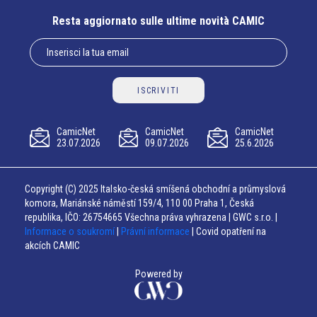
Resta aggiornato sulle ultime novità CAMIC
ISCRIVITI
CamicNet
CamicNet
CamicNet
23.07.2026
09.07.2026
25.6.2026
Copyright (C) 2025 Italsko-česká smíšená obchodní a průmyslová
komora, Mariánské náměstí 159/4, 110 00 Praha 1, Česká
republika, IČO: 26754665 Všechna práva vyhrazena | GWC s.r.o. |
Informace o soukromí
|
Právní informace
| Covid opatření na
akcích CAMIC
Powered by