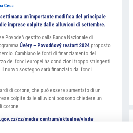
ca Ceca
settimana un’importante modifica del principale
die imprese colpite dalle alluvioni di settembre.
ze Povodeň gestito dalla Banca Nazionale di
programma
Úvěry – Povodňový restart 2024
proposto
mercio. Cambiano le fonti di finanziamento del
zzo dei fondi europei ha condizioni troppo stringenti
, il nuovo sostegno sarà finanziato dai fondi
liardi di corone, che può essere aumentato di un
prese colpite dalle alluvioni possono chiedere un
di corone.
a.gov.cz/cz/media-centrum/aktualne/vlada-
vni-organizace-a-firmy–rozsiri-i-pomoc-