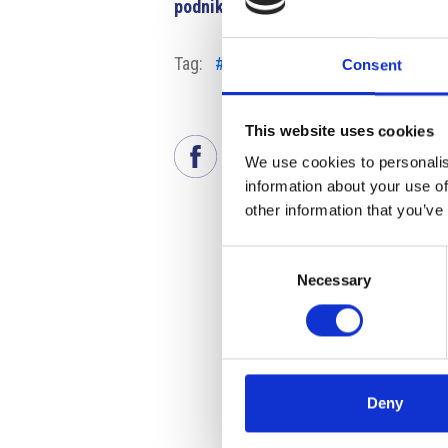
podnikatelum-obchodujicim-s-ukraji
Tag:
#aiuti alle imprese
#alluvioni
Consent
This website uses cookies
We use cookies to personalis
information about your use of
other information that you’ve
Consent
Necessary
Selection
Deny