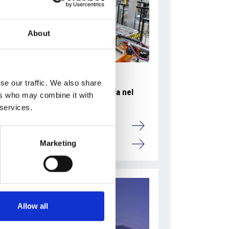
About
se our traffic. We also share
Accelera la ripresa dell’industria nel
ers who may combine it with
corso del primo semestre
 services.
Overview Economica
Marketing
Repubblica Ceca
Allow all