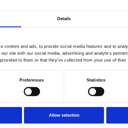
nou-217181/
#fondi nazionali
#governo ceco
#mutui agevolati
Details
e content and ads, to provide social media features and to analy
 our site with our social media, advertising and analytics partn
 provided to them or that they’ve collected from your use of their
Preferences
Statistics
Allow selection