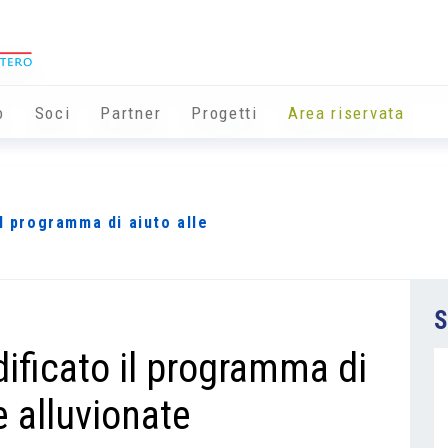
o
Soci
Partner
Progetti
Area riservata
l programma di aiuto alle
S
ificato il programma di
e alluvionate