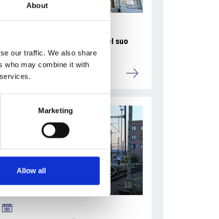
About
La Škoda avvia la produzione del suo
SUV Peaq
se our traffic. We also share
ers who may combine it with
Repubblica Ceca
 services.
Marketing
Allow all