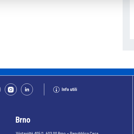
Info utili
Brno
Výstaviště 405/1, 603 00 Brno – Repubblica Ceca