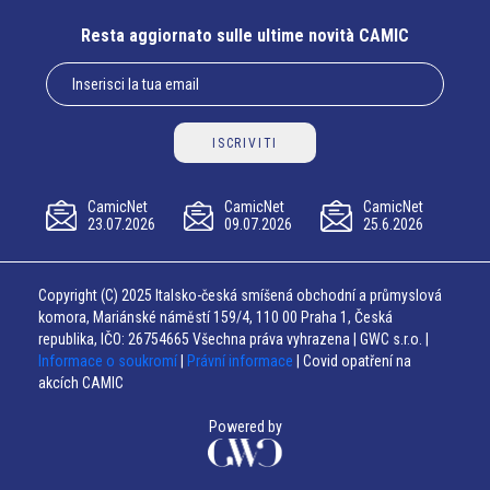
Resta aggiornato sulle ultime novità CAMIC
ISCRIVITI
CamicNet
CamicNet
CamicNet
23.07.2026
09.07.2026
25.6.2026
Copyright (C) 2025 Italsko-česká smíšená obchodní a průmyslová
komora, Mariánské náměstí 159/4, 110 00 Praha 1, Česká
republika, IČO: 26754665 Všechna práva vyhrazena | GWC s.r.o. |
Informace o soukromí
|
Právní informace
| Covid opatření na
akcích CAMIC
Powered by