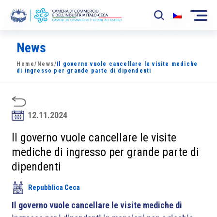
News
La Camera
Home
/
News
/
Il governo vuole cancellare le visite mediche
News
di ingresso per grande parte di dipendenti
Eventi
Sviluppo Mercato
12.11.2024
Soci
Il governo vuole cancellare le visite
mediche di ingresso per grande parte di
Partner
dipendenti
Progetti
Repubblica Ceca
Area riservata
Il governo vuole cancellare le visite mediche di