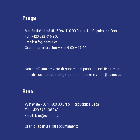
Praga
Mariánské náměstí 159/4, 110 00 Praga 1 – Repubblica Ceca
Tel:
+420 222 015 300
Email:
info@camic.cz
Orari di apertura: lun – ven 9:00 – 17:00
Non si effettua servizio di sportello al pubblico. Per fissare un
incontro con un referente, si prega di scrivere a info@camic.cz
Brno
Výstaviště 405/1, 603 00 Brno – Repubblica Ceca
Tel:
+420 548 136 340
Email:
brno@camic.cz
Orari di apertura: su appuntamento