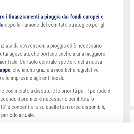
uro i finanziamenti a pioggia dai fondi europei e
la
dopo la riunione del comitato strategico per gli
anziata da sovvenzioni a pioggia ed è necessario
mutui agevolati, che portano anche a una maggiore
mier Fiala. Un ruolo centrale spetterà nella nuova
luppo
, che anche grazie a modifiche legislative
alle imprese e agli enti locali.
he cominciato a discutere le priorità per il periodo di
econdo il premier è necessario per il futuro
ità” e concentrare su quelle le risorse disponibili,
 periodo attuale.
a.gov.cz/cz/media-centrum/aktualne/premier-