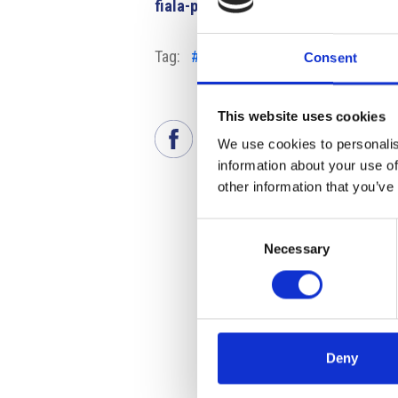
fiala-po-zasedani-vvsi-cesko-musi-
Tag:
#Banca Nazionale di Sviluppo
#
Consent
This website uses cookies
We use cookies to personalis
information about your use of
other information that you’ve
Consent
Necessary
Selection
Deny