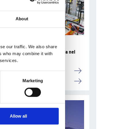
About
se our traffic. We also share
Accelera la ripresa dell’industria nel
ers who may combine it with
corso del primo semestre
 services.
Overview Economica
Marketing
Repubblica Ceca
Allow all