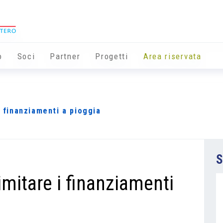
o
Soci
Partner
Progetti
Area riservata
i finanziamenti a pioggia
S
imitare i finanziamenti