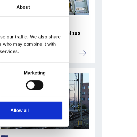
About
La Škoda avvia la produzione del suo
se our traffic. We also share
SUV Peaq
ers who may combine it with
 services.
Repubblica Ceca
Marketing
Allow all