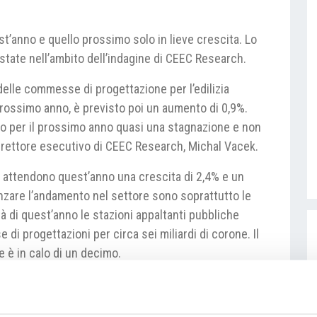
est’anno e quello prossimo solo in lieve crescita. Lo
state nell’ambito dell’indagine di CEEC Research.
elle commesse di progettazione per l’edilizia
prossimo anno, è previsto poi un aumento di 0,9%.
o per il prossimo anno quasi una stagnazione e non
direttore esecutivo di CEEC Research, Michal Vacek.
e attendono quest’anno una crescita di 2,4% e un
enzare l’andamento nel settore sono soprattutto le
di quest’anno le stazioni appaltanti pubbliche
i progettazioni per circa sei miliardi di corone. Il
e è in calo di un decimo.
lanky/trh-projektovych-praci-mirne-poroste-