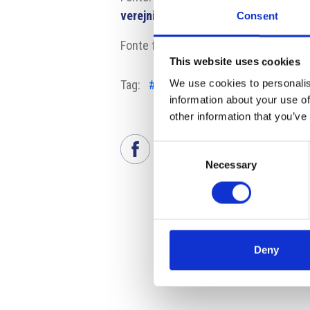
verejni-zadavatele-projektovani-nez
Consent
Fonte fotografia: Pixabay
This website uses cookies
We use cookies to personalis
Tag:
#CEEC Research
#edilizia
#in
information about your use of
other information that you’ve
Consent
Necessary
Selection
Deny