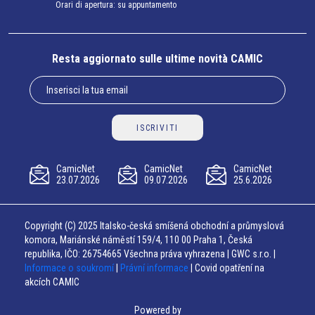
Orari di apertura: su appuntamento
Resta aggiornato sulle ultime novità CAMIC
ISCRIVITI
CamicNet
CamicNet
CamicNet
23.07.2026
09.07.2026
25.6.2026
Copyright (C) 2025 Italsko-česká smíšená obchodní a průmyslová
komora, Mariánské náměstí 159/4, 110 00 Praha 1, Česká
republika, IČO: 26754665 Všechna práva vyhrazena | GWC s.r.o. |
Informace o soukromí
|
Právní informace
| Covid opatření na
akcích CAMIC
Powered by