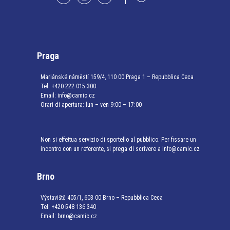
Praga
Mariánské náměstí 159/4, 110 00 Praga 1 – Repubblica Ceca
Tel:
+420 222 015 300
Email:
info@camic.cz
Orari di apertura: lun – ven 9:00 – 17:00
Non si effettua servizio di sportello al pubblico. Per fissare un
incontro con un referente, si prega di scrivere a info@camic.cz
Brno
Výstaviště 405/1, 603 00 Brno – Repubblica Ceca
Tel:
+420 548 136 340
Email:
brno@camic.cz