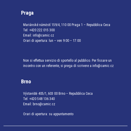
Praga
Mariánské náměstí 159/4, 110 00 Praga 1 – Repubblica Ceca
Tel:
+420 222 015 300
Email:
info@camic.cz
Orari di apertura: lun – ven 9:00 – 17:00
Non si effettua servizio di sportello al pubblico. Per fissare un
incontro con un referente, si prega di scrivere a info@camic.cz
Brno
Výstaviště 405/1, 603 00 Brno – Repubblica Ceca
Tel:
+420 548 136 340
Email:
brno@camic.cz
Orari di apertura: su appuntamento