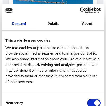
Consent
Details
About
This website uses cookies
7 Agosto 2026
We use cookies to personalise content and ads, to
Nel primo semestre è aumentata fortemente la
provide social media features and to analyse our traffic.
costruzione di nuove abitazioni
We also share information about your use of our site with
our social media, advertising and analytics partners who
Repubblica Ceca
may combine it with other information that you’ve
provided to them or that they’ve collected from your use
of their services.
Consent
Necessary
Selection