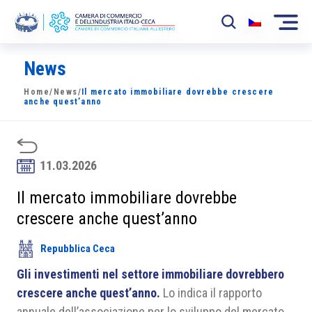
News
La Camera
Home
/
News
/
Il mercato immobiliare dovrebbe crescere
News
anche quest’anno
Eventi
Sviluppo Mercato
11.03.2026
Soci
Il mercato immobiliare dovrebbe
crescere anche quest’anno
Partner
Repubblica Ceca
Progetti
Gli investimenti nel settore immobiliare dovrebbero
Area riservata
crescere anche quest’anno.
Lo indica il rapporto
annuale dell’associazione per lo sviluppo del mercato