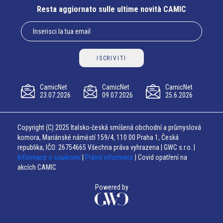
Resta aggiornato sulle ultime novità CAMIC
ISCRIVITI
CamicNet
CamicNet
CamicNet
23.07.2026
09.07.2026
25.6.2026
Copyright (C) 2025 Italsko-česká smíšená obchodní a průmyslová
komora, Mariánské náměstí 159/4, 110 00 Praha 1, Česká
republika, IČO: 26754665 Všechna práva vyhrazena | GWC s.r.o. |
Informace o soukromí
|
Právní informace
| Covid opatření na
akcích CAMIC
Powered by