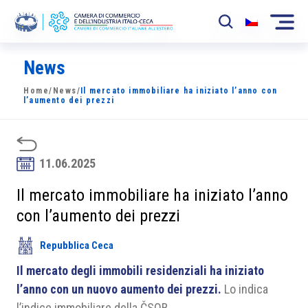
News
La Camera
Home
/
News
/
Il mercato immobiliare ha iniziato l’anno con
News
l’aumento dei prezzi
Eventi
Sviluppo Mercato
11.06.2025
Soci
Il mercato immobiliare ha iniziato l’anno
con l’aumento dei prezzi
Partner
Repubblica Ceca
Progetti
Il mercato degli immobili residenziali ha iniziato
Area riservata
l’anno con un nuovo aumento dei prezzi.
Lo indica
l’indice immobiliare della ČSOB
.