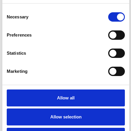
Consent
Necessary
Selection
Preferences
Statistics
Accelera la ripresa dell’industria nel corso del
Marketing
primo semestre
Overview Economica
Repubblica Ceca
Allow all
Allow selection