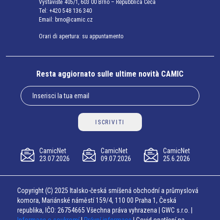
Výstaviště 405/1, 603 00 Brno – Repubblica Ceca
Tel:
+420 548 136 340
Email:
brno@camic.cz
Orari di apertura: su appuntamento
Resta aggiornato sulle ultime novità CAMIC
ISCRIVITI
CamicNet
CamicNet
CamicNet
23.07.2026
09.07.2026
25.6.2026
Copyright (C) 2025 Italsko-česká smíšená obchodní a průmyslová
komora, Mariánské náměstí 159/4, 110 00 Praha 1, Česká
republika, IČO: 26754665 Všechna práva vyhrazena | GWC s.r.o. |