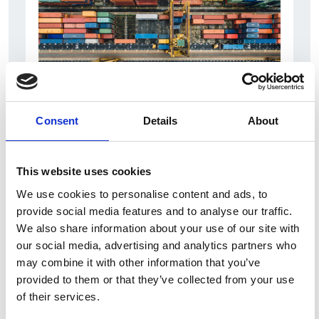
Consent
Details
About
6 Agosto 2026
L’interscambio Italia – Repubblica ha superato
This website uses cookies
nel primo semestre i dieci miliardi di euro
We use cookies to personalise content and ads, to
Interviste
provide social media features and to analyse our traffic.
We also share information about your use of our site with
Overview Economica
our social media, advertising and analytics partners who
Repubblica Ceca
may combine it with other information that you’ve
provided to them or that they’ve collected from your use
of their services.