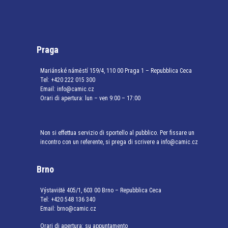
Praga
Mariánské náměstí 159/4, 110 00 Praga 1 – Repubblica Ceca
Tel:
+420 222 015 300
Email:
info@camic.cz
Orari di apertura: lun – ven 9:00 – 17:00
Non si effettua servizio di sportello al pubblico. Per fissare un
incontro con un referente, si prega di scrivere a info@camic.cz
Brno
Výstaviště 405/1, 603 00 Brno – Repubblica Ceca
Tel:
+420 548 136 340
Email:
brno@camic.cz
Orari di apertura: su appuntamento