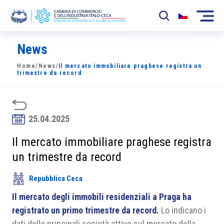
News
La Camera
Home
/
News
/
Il mercato immobiliare praghese registra un
News
trimestre da record
Eventi
Sviluppo Mercato
25.04.2025
Soci
Il mercato immobiliare praghese registra
un trimestre da record
Partner
Repubblica Ceca
Progetti
Il mercato degli immobili residenziali a Praga ha
Area riservata
registrato un primo trimestre da record.
Lo indicano i
dati delle principali società attive sul mercato della