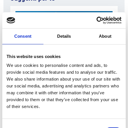
Consent
Details
About
This website uses cookies
We use cookies to personalise content and ads, to
7 Agosto 2026
provide social media features and to analyse our traffic.
We also share information about your use of our site with
Nel primo semestre è aumentata fortemente la
our social media, advertising and analytics partners who
costruzione di nuove abitazioni
may combine it with other information that you’ve
Repubblica Ceca
provided to them or that they’ve collected from your use
of their services.
Consent