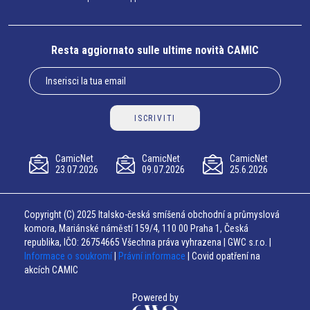
Resta aggiornato sulle ultime novità CAMIC
ISCRIVITI
CamicNet
CamicNet
CamicNet
23.07.2026
09.07.2026
25.6.2026
Copyright (C) 2025 Italsko-česká smíšená obchodní a průmyslová
komora, Mariánské náměstí 159/4, 110 00 Praha 1, Česká
republika, IČO: 26754665 Všechna práva vyhrazena | GWC s.r.o. |
Informace o soukromí
|
Právní informace
| Covid opatření na
akcích CAMIC
Powered by