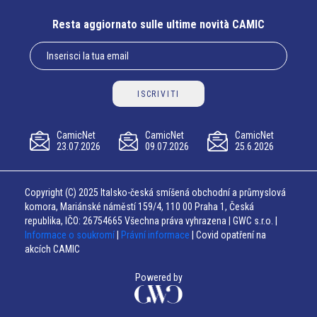
Resta aggiornato sulle ultime novità CAMIC
ISCRIVITI
CamicNet
CamicNet
CamicNet
23.07.2026
09.07.2026
25.6.2026
Copyright (C) 2025 Italsko-česká smíšená obchodní a průmyslová
komora, Mariánské náměstí 159/4, 110 00 Praha 1, Česká
republika, IČO: 26754665 Všechna práva vyhrazena | GWC s.r.o. |
Informace o soukromí
|
Právní informace
| Covid opatření na
akcích CAMIC
Powered by