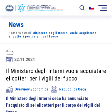
News
La Camera
Home
/
News
/
Il Ministero degli Interni vuole acquistare
News
elicotteri per i vigili del fuoco
Eventi
Sviluppo Mercato
22.11.2024
Soci
Il Ministero degli Interni vuole acquistare
elicotteri per i vigili del fuoco
Partner
Overview Economica
Repubblica Ceca
Progetti
Il Ministero degli Interni ceco ha annunciato
Area riservata
l’acquisto di sei elicotteri per il corpo dei vigili del
fuoco.