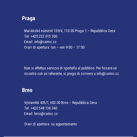
Praga
Mariánské náměstí 159/4, 110 00 Praga 1 – Repubblica Ceca
Tel:
+420 222 015 300
Email:
info@camic.cz
Orari di apertura: lun – ven 9:00 – 17:00
Non si effettua servizio di sportello al pubblico. Per fissare un
incontro con un referente, si prega di scrivere a info@camic.cz
Brno
Výstaviště 405/1, 603 00 Brno – Repubblica Ceca
Tel:
+420 548 136 340
Email:
brno@camic.cz
Orari di apertura: su appuntamento