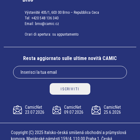
Výstaviště 405/1, 603 00 Brno – Repubblica Ceca
Tel:
+420 548 136 340
Email:
brno@camic.cz
Orari di apertura: su appuntamento
Resta aggiornato sulle ultime novità CAMIC
ISCRIVITI
CamicNet
CamicNet
CamicNet
23.07.2026
09.07.2026
25.6.2026
Copyright (C) 2025 Italsko-česká smíšená obchodní a průmyslová
komora, Mariánské náměstí 159/4, 110 00 Praha 1, Česká