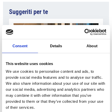
Suggeriti per te
Consent
Details
About
This website uses cookies
We use cookies to personalise content and ads, to
5 Agosto 2026
provide social media features and to analyse our traffic.
Il commercio retail continua con una crescita
We also share information about your use of our site with
dinamica
our social media, advertising and analytics partners who
may combine it with other information that you’ve
Overview Economica
provided to them or that they’ve collected from your use
of their services.
Repubblica Ceca