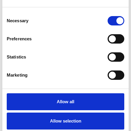
Consent
Necessary
Selection
Preferences
Statistics
Marketing
Ano 2011 schiera un nuovo candidato sindaco
a Praga
Allow all
Repubblica Ceca
Allow selection