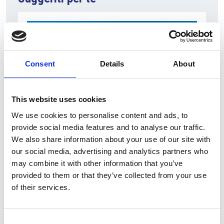
Consent
Details
About
This website uses cookies
We use cookies to personalise content and ads, to
7 Agosto 2026
provide social media features and to analyse our traffic.
We also share information about your use of our site with
Nel primo semestre è aumentata fortemente la
our social media, advertising and analytics partners who
costruzione di nuove abitazioni
may combine it with other information that you’ve
Repubblica Ceca
provided to them or that they’ve collected from your use
of their services.
Consent