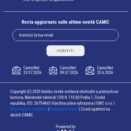
Resta aggiornato sulle ultime novità CAMIC
ISCRIVITI
CamicNet
CamicNet
CamicNet
23.07.2026
09.07.2026
25.6.2026
Copyright (C) 2025 Italsko-česká smíšená obchodní a průmyslová
komora, Mariánské náměstí 159/4, 110 00 Praha 1, Česká
republika, IČO: 26754665 Všechna práva vyhrazena | GWC s.r.o. |
Informace o soukromí
|
Právní informace
| Covid opatření na
akcích CAMIC
Powered by