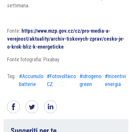
settimana.
Fonte:
https://www.mzp.gov.cz/cz/pro-media-a-
verejnost/aktuality/archiv-tiskovych-zprav/cesko-je-
o-krok-bliz-k-energeticke
Fonte fotografia: Pixabay
Tag:
#Accumulo
#Fotovoltaico
#idrogeno
#Incentivi
batterie
CZ
green
energia
Suggeriti per te