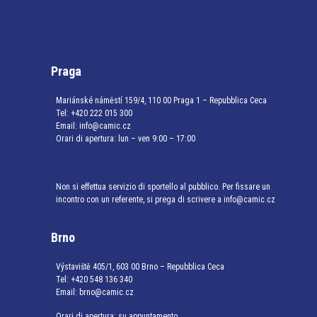
Praga
Mariánské náměstí 159/4, 110 00 Praga 1 – Repubblica Ceca
Tel:
+420 222 015 300
Email:
info@camic.cz
Orari di apertura: lun – ven 9:00 – 17:00
Non si effettua servizio di sportello al pubblico. Per fissare un
incontro con un referente, si prega di scrivere a info@camic.cz
Brno
Výstaviště 405/1, 603 00 Brno – Repubblica Ceca
Tel:
+420 548 136 340
Email:
brno@camic.cz
Orari di apertura: su appuntamento