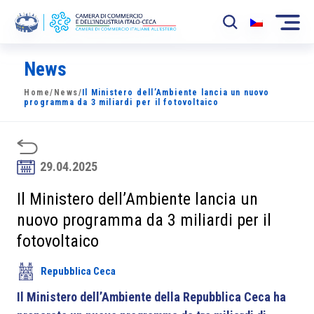
News
La Camera
Home
/
News
/
Il Ministero dell’Ambiente lancia un nuovo
News
programma da 3 miliardi per il fotovoltaico
Eventi
Sviluppo Mercato
29.04.2025
Soci
Il Ministero dell’Ambiente lancia un
nuovo programma da 3 miliardi per il
Partner
fotovoltaico
Progetti
Repubblica Ceca
Area riservata
Il Ministero dell’Ambiente della Repubblica Ceca ha